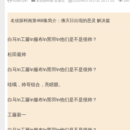
mztkn pth
名侦探柯南 普通话
2020年07月27日 19:27:02
180
名侦探柯南第468集简介：佛灭日出现的恶灵 解决篇
白马\n工藤\n服布\n黑羽\n他们是不是很帅？
松田最帅
白马\n工藤\n服布\n黑羽\n他们是不是很帅？
哇哦，帅哥组合，亮瞎眼。
白马\n工藤\n服布\n黑羽\n他们是不是很帅？
工藤新一
白马\n工藤\n服布\n黑羽\n他们是不是很帅？