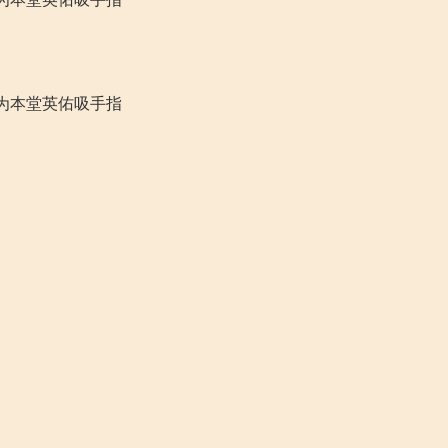
为本堂英佑吸手指