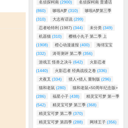
名侦探柯南
(2900)
名侦探柯南 普通话
(860)
哆啦A梦
(310)
哆啦A梦第三季
(310)
大志有话说
(299)
忍者哈特利 (1987)
(344)
未分类
(349)
机器猫
(310)
樱桃小丸子 第二季 上
(1908)
橙心动漫速报
(400)
海绵宝宝
(332)
涛哥测评 第二季
(356)
游戏王 怪兽之决斗
(642)
火影忍者
(1440)
火影忍者 经典战役之卷
(336)
犬夜叉
(334)
猎人×猎人 重制版
(296)
猫和老鼠
(280)
猫和老鼠<50周年纪念版>
(286)
福星小子
(438)
精灵宝可梦 第一季
(542)
精灵宝可梦 第三季
(368)
精灵宝可梦 第二季
(370)
精灵宝可梦 第四季
(288)
网球王子
(356)