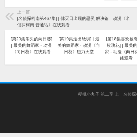
上一篇
[名侦探柯南第467集] | 佛灭日出现的恶灵 解决篇 - 动漫《名
侦探柯南 普通话》在线观看
[第20集消失的向日葵]
[第19集走出绝境] | 最
[第18集喜欢被
| 最美的舞蹈家 - 动漫
美的舞蹈家 - 动漫《向
玫瑰花] | 最美
《向日葵》在线观看
日葵》磁力天堂
家 - 动漫《向日
线观看
樱桃小丸子 第二季 上
名侦探