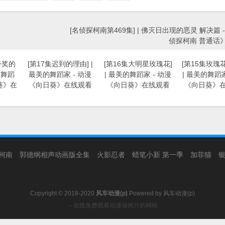
[名侦探柯南第469集] | 佛灭日出现的恶灵 解决篇 
侦探柯南 普通话
夸奖的
[第17集迟到的理由] |
[第16集大明星玫瑰花]
[第15集玫瑰
的舞蹈
最美的舞蹈家 - 动漫
| 最美的舞蹈家 - 动漫
| 最美的舞蹈家
葵》在
《向日葵》在线观看
《向日葵》在线观看
《向日葵》
柯南
郭德纲相声动画版全集
火影忍者
蜡笔小新 第一季
加菲猫
Copyright © 2018-2020
风车动漫(p)
Powered by
风车动漫(p)
－在线免费观看动漫动画片的网站