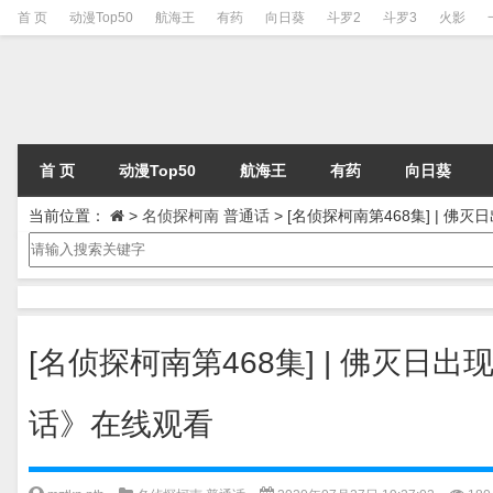
首 页
动漫Top50
航海王
有药
向日葵
斗罗2
斗罗3
火影
首 页
动漫Top50
航海王
有药
向日葵
当前位置：
>
名侦探柯南 普通话
>
[名侦探柯南第468集] | 佛
[名侦探柯南第468集] | 佛灭日
话》在线观看