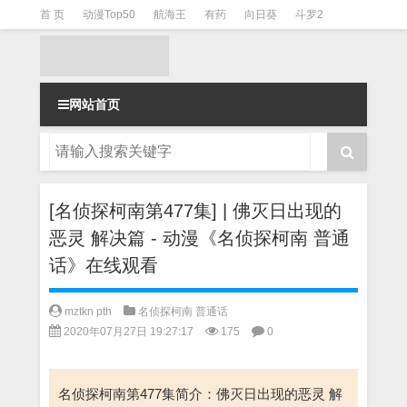
首 页
动漫Top50
航海王
有药
向日葵
斗罗2
斗罗3
火影
一拳超人
柯南
阴阳师
节目清单
网站首页
[名侦探柯南第477集] | 佛灭日出现的
恶灵 解决篇 - 动漫《名侦探柯南 普通
话》在线观看
mztkn pth
名侦探柯南 普通话
2020年07月27日 19:27:17
175
0
名侦探柯南第477集简介：佛灭日出现的恶灵 解