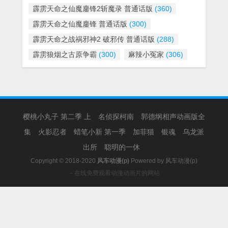
霹雳天命之仙魔鏖锋2斩魔录 普通话版
(360)
霹雳天命之仙魔鏖锋 普通话版
(300)
霹雳天命之战祸邪神2 破邪传 普通话版
(288)
霹雳狼烟之古原争霸
(300)
麻辣小冤家
(306)
樱桃小丸子 第二季 上
名侦探柯南
郭德纲相声动画版全
集
火影忍者
蜡笔小新 第一季
加菲猫
银魂
乌龙派
出所
聪明的一休
Copyright © 2018-2020
风车动漫(p)
Powered by
风车动漫(p)
－在线免费观看动漫动画片的网站