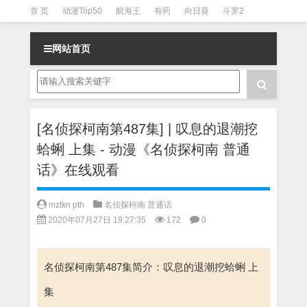
首 页
动漫Top50
航海王
有药
向日葵
斗罗2
斗罗3
火影
一拳超人
柯南
阴阳师
节目清单
网站首页
[名侦探柯南第487集] | 叹息的退潮挖
蛤蜊 上集 - 动漫《名侦探柯南 普通
话》在线观看
mztkn pth
名侦探柯南 普通话
2020年07月27日 19:27:35
172
0
名侦探柯南第487集简介：叹息的退潮挖蛤蜊 上
集