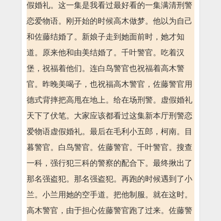
假婚礼。这一集是我看过最好看的一集满清刑警
恋爱物语。刚开始的时候高木做梦。他以为自己
和佐藤结婚了。新娘子走到她面前时，她才知
道。原来他和由美结婚了。千叶警官。吃着汉
堡，祝福着他们。连白鸟警官也祝福着高木警
官。昨晚美喝子，也祝福高木警官，佐藤警官用
德式背摔把高甩在地上。给在场刑警。虚假婚礼
天下了伏笔。大家应该都看过这集新本厅刑警恋
爱物语虚假婚礼。最后在毛利小五郎，柯南。目
暮警官。白鸟警官。佐藤警官。千叶警官。搜查
一科，强行犯三科的警察的配合下。最终揪出了
那名强盗犯。那名强盗犯。再跑的时候遇到了小
兰。小兰用她的空手道。把他制服。就在这时。
高木警官，由于担心佐藤警官跑了过来。佐藤警