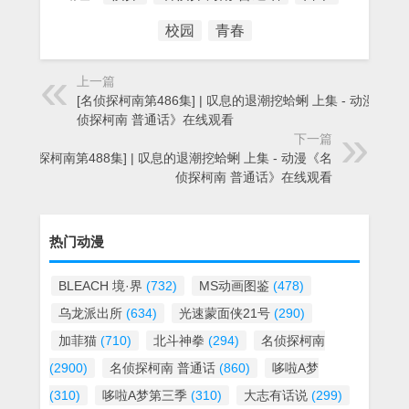
校园
青春
上一篇
[名侦探柯南第486集] | 叹息的退潮挖蛤蜊 上集 - 动漫《名
侦探柯南 普通话》在线观看
下一篇
[名侦探柯南第488集] | 叹息的退潮挖蛤蜊 上集 - 动漫《名
侦探柯南 普通话》在线观看
热门动漫
BLEACH 境·界
(732)
MS动画图鉴
(478)
乌龙派出所
(634)
光速蒙面侠21号
(290)
加菲猫
(710)
北斗神拳
(294)
名侦探柯南
(2900)
名侦探柯南 普通话
(860)
哆啦A梦
(310)
哆啦A梦第三季
(310)
大志有话说
(299)