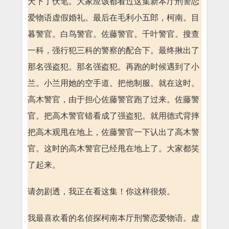
天下了伏笔。大家应该都看过这集新本厅刑警恋
爱物语虚假婚礼。最后在毛利小五郎，柯南。目
暮警官。白鸟警官。佐藤警官。千叶警官。搜查
一科，强行犯三科的警察的配合下。最终揪出了
那名强盗犯。那名强盗犯。再跑的时候遇到了小
兰。小兰用她的空手道。把他制服。就在这时。
高木警官，由于担心佐藤警官跑了过来。佐藤警
官。把高木警官错看成了强盗犯。就用德式背摔
把高木观甩在地上，佐藤警官一下认出了高木警
官。这时的高木警官已经甩在地上了。大家都笑
了起来。
请勿剧透，我正在看这集！你这样很烦。
我最喜欢看的名侦探柯南本厅刑警恋爱物语。虚