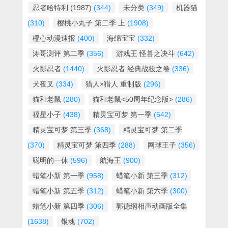
忍者哈特利 (1987)
(344)
未分类
(349)
机器猫
(310)
樱桃小丸子 第二季 上
(1908)
橙心动漫速报
(400)
海绵宝宝
(332)
涛哥测评 第二季
(356)
游戏王 怪兽之决斗
(642)
火影忍者
(1440)
火影忍者 经典战役之卷
(336)
犬夜叉
(334)
猎人×猎人 重制版
(296)
猫和老鼠
(280)
猫和老鼠<50周年纪念版>
(286)
福星小子
(438)
精灵宝可梦 第一季
(542)
精灵宝可梦 第三季
(368)
精灵宝可梦 第二季
(370)
精灵宝可梦 第四季
(288)
网球王子
(356)
聪明的一休
(596)
航海王
(900)
蜡笔小新 第一季
(958)
蜡笔小新 第三季
(312)
蜡笔小新 第五季
(312)
蜡笔小新 第六季
(300)
蜡笔小新 第四季
(306)
郭德纲相声动画版全集
(1638)
银魂
(702)