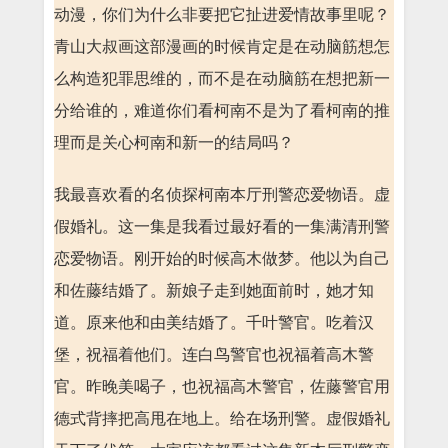
动漫，你们为什么非要把它扯进爱情故事里呢？
青山大叔画这部漫画的时候肯定是在动脑筋想怎
么构造犯罪思维的，而不是在动脑筋在想把新一
分给谁的，难道你们看柯南不是为了看柯南的推
理而是关心柯南和新一的结局吗？
我最喜欢看的名侦探柯南本厅刑警恋爱物语。虚
假婚礼。这一集是我看过最好看的一集满清刑警
恋爱物语。刚开始的时候高木做梦。他以为自己
和佐藤结婚了。新娘子走到她面前时，她才知
道。原来他和由美结婚了。千叶警官。吃着汉
堡，祝福着他们。连白鸟警官也祝福着高木警
官。昨晚美喝子，也祝福高木警官，佐藤警官用
德式背摔把高甩在地上。给在场刑警。虚假婚礼