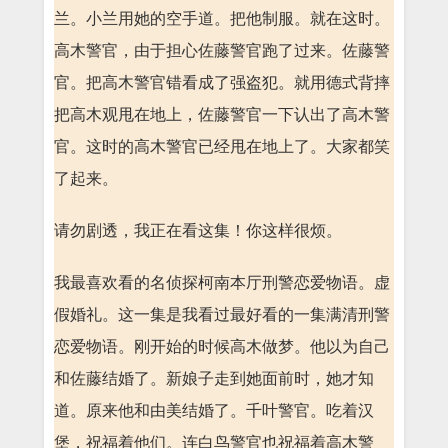
兰。小兰用她的空手道。把他制服。就在这时。
高木警官，由于担心佐藤警官跑了过来。佐藤警
官。把高木警官错看成了强盗犯。就用德式背摔
把高木观甩在地上，佐藤警官一下认出了高木警
官。这时的高木警官已经甩在地上了。大家都笑
了起来。
请勿剧透，我正在看这集！你这样很烦。
我最喜欢看的名侦探柯南本厅刑警恋爱物语。虚
假婚礼。这一集是我看过最好看的一集满清刑警
恋爱物语。刚开始的时候高木做梦。他以为自己
和佐藤结婚了。新娘子走到她面前时，她才知
道。原来他和由美结婚了。千叶警官。吃着汉
堡，祝福着他们。连白鸟警官也祝福着高木警