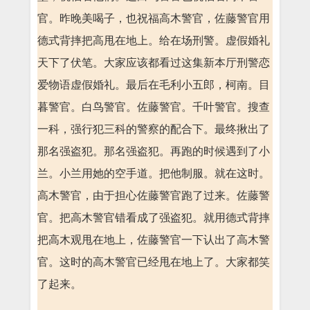
官。昨晚美喝子，也祝福高木警官，佐藤警官用
德式背摔把高甩在地上。给在场刑警。虚假婚礼
天下了伏笔。大家应该都看过这集新本厅刑警恋
爱物语虚假婚礼。最后在毛利小五郎，柯南。目
暮警官。白鸟警官。佐藤警官。千叶警官。搜查
一科，强行犯三科的警察的配合下。最终揪出了
那名强盗犯。那名强盗犯。再跑的时候遇到了小
兰。小兰用她的空手道。把他制服。就在这时。
高木警官，由于担心佐藤警官跑了过来。佐藤警
官。把高木警官错看成了强盗犯。就用德式背摔
把高木观甩在地上，佐藤警官一下认出了高木警
官。这时的高木警官已经甩在地上了。大家都笑
了起来。