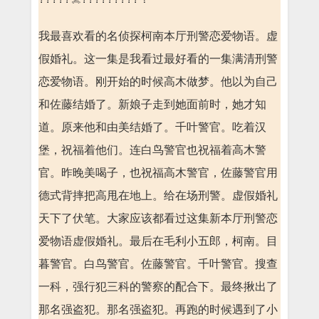
我最喜欢看的名侦探柯南本厅刑警恋爱物语。虚
假婚礼。这一集是我看过最好看的一集满清刑警
恋爱物语。刚开始的时候高木做梦。他以为自己
和佐藤结婚了。新娘子走到她面前时，她才知
道。原来他和由美结婚了。千叶警官。吃着汉
堡，祝福着他们。连白鸟警官也祝福着高木警
官。昨晚美喝子，也祝福高木警官，佐藤警官用
德式背摔把高甩在地上。给在场刑警。虚假婚礼
天下了伏笔。大家应该都看过这集新本厅刑警恋
爱物语虚假婚礼。最后在毛利小五郎，柯南。目
暮警官。白鸟警官。佐藤警官。千叶警官。搜查
一科，强行犯三科的警察的配合下。最终揪出了
那名强盗犯。那名强盗犯。再跑的时候遇到了小