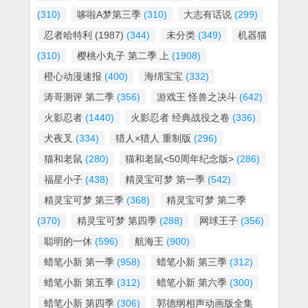
(310)
哆啦A梦第三季
(310)
大志有话说
(299)
忍者哈特利 (1987)
(344)
未分类
(349)
机器猫
(310)
樱桃小丸子 第二季 上
(1908)
橙心动漫速报
(400)
海绵宝宝
(332)
涛哥测评 第二季
(356)
游戏王 怪兽之决斗
(642)
火影忍者
(1440)
火影忍者 经典战役之卷
(336)
犬夜叉
(334)
猎人×猎人 重制版
(296)
猫和老鼠
(280)
猫和老鼠<50周年纪念版>
(286)
福星小子
(438)
精灵宝可梦 第一季
(542)
精灵宝可梦 第三季
(368)
精灵宝可梦 第二季
(370)
精灵宝可梦 第四季
(288)
网球王子
(356)
聪明的一休
(596)
航海王
(900)
蜡笔小新 第一季
(958)
蜡笔小新 第三季
(312)
蜡笔小新 第五季
(312)
蜡笔小新 第六季
(300)
蜡笔小新 第四季
(306)
郭德纲相声动画版全集