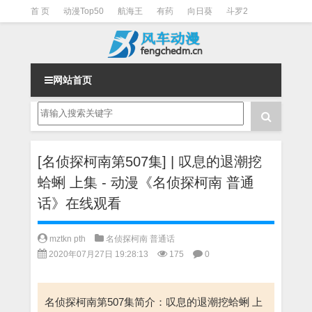
首 页
动漫Top50
航海王
有药
向日葵
斗罗2
斗罗3
火影
一拳超人
柯南
阴阳师
节目清单
网站首页
[名侦探柯南第507集] | 叹息的退潮挖
蛤蜊 上集 - 动漫《名侦探柯南 普通
话》在线观看
mztkn pth
名侦探柯南 普通话
2020年07月27日 19:28:13
175
0
名侦探柯南第507集简介：叹息的退潮挖蛤蜊 上