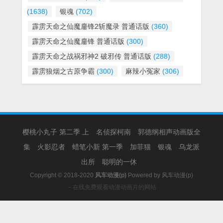
(1638)
银魂
(702)
霹雳天命之仙魔鏖锋2斩魔录 普通话版
(360)
霹雳天命之仙魔鏖锋 普通话版
(300)
霹雳天命之战祸邪神2 破邪传 普通话版
(288)
霹雳狼烟之古原争霸
(300)
麻辣小冤家
(306)
樱桃小丸子 第二季 上
名侦探柯南
郭德纲相声动画版全
集
火影忍者
蜡笔小新 第一季
加菲猫
银魂
乌龙派
出所
聪明的一休
Copyright © 2018-2020
风车动漫(p)
Powered by
风车动漫(p)
－在线免费观看动漫动画片的网站