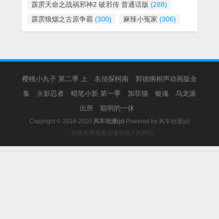
霹雳天命之战祸邪神2 破邪传 普通话版
(288)
霹雳狼烟之古原争霸
(300)
麻辣小冤家
(306)
樱桃小丸子 第二季 上
名侦探柯南
郭德纲相声动画版全
集
火影忍者
蜡笔小新 第一季
加菲猫
银魂
乌龙派
出所
聪明的一休
Copyright © 2018-2020
风车动漫(p)
Powered by
风车动漫(p)
－在线免费观看动漫动画片的网站