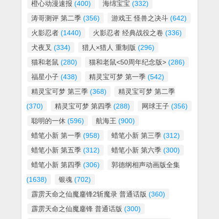
橙心动漫速报
(400)
海绵宝宝
(332)
涛哥测评 第二季
(356)
游戏王 怪兽之决斗
(642)
火影忍者
(1440)
火影忍者 经典战役之卷
(336)
犬夜叉
(334)
猎人×猎人 重制版
(296)
猫和老鼠
(280)
猫和老鼠<50周年纪念版>
(286)
福星小子
(438)
精灵宝可梦 第一季
(542)
精灵宝可梦 第三季
(368)
精灵宝可梦 第二季
(370)
精灵宝可梦 第四季
(288)
网球王子
(356)
聪明的一休
(596)
航海王
(900)
蜡笔小新 第一季
(958)
蜡笔小新 第三季
(312)
蜡笔小新 第五季
(312)
蜡笔小新 第六季
(300)
蜡笔小新 第四季
(306)
郭德纲相声动画版全集
(1638)
银魂
(702)
霹雳天命之仙魔鏖锋2斩魔录 普通话版
(360)
霹雳天命之仙魔鏖锋 普通话版
(300)