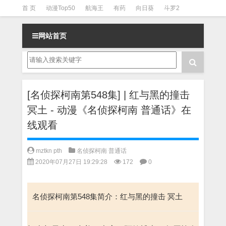
首 页
动漫Top50
航海王
有药
向日葵
斗罗2
斗罗3
火影
一拳超人
柯南
阴阳师
节目清单
网站首页
[名侦探柯南第548集] | 红与黑的撞击
冥土 - 动漫《名侦探柯南 普通话》在
线观看
mztkn pth
名侦探柯南 普通话
2020年07月27日 19:29:28
172
0
名侦探柯南第548集简介：红与黑的撞击 冥土