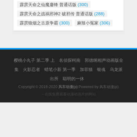
霹雳天命之仙魔鏖锋 普通话版
(300)
霹雳天命之战祸邪神2 破邪传 普通话版
(288)
霹雳狼烟之古原争霸
(300)
麻辣小冤家
(306)
樱桃小丸子 第二季 上
名侦探柯南
郭德纲相声动画版全
集
火影忍者
蜡笔小新 第一季
加菲猫
银魂
乌龙派
出所
聪明的一休
Copyright © 2018-2020
风车动漫(p)
Powered by
风车动漫(p)
－在线免费观看动漫动画片的网站