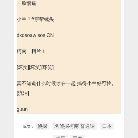
一脸懵逼
小兰？#穿帮镜头
dxqsoaw sos ON
柯南，柯兰！
[坏笑][坏笑][坏笑]
真不知道什么时候才在一起 搞得小兰好可怜。
[流泪]
guun
侦探
名侦探柯南 普通话
日本
标签：