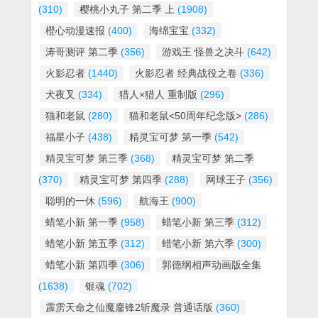
(310)
樱桃小丸子 第二季 上
(1908)
橙心动漫速报
(400)
海绵宝宝
(332)
涛哥测评 第二季
(356)
游戏王 怪兽之决斗
(642)
火影忍者
(1440)
火影忍者 经典战役之卷
(336)
犬夜叉
(334)
猎人×猎人 重制版
(296)
猫和老鼠
(280)
猫和老鼠<50周年纪念版>
(286)
福星小子
(438)
精灵宝可梦 第一季
(542)
精灵宝可梦 第三季
(368)
精灵宝可梦 第二季
(370)
精灵宝可梦 第四季
(288)
网球王子
(356)
聪明的一休
(596)
航海王
(900)
蜡笔小新 第一季
(958)
蜡笔小新 第三季
(312)
蜡笔小新 第五季
(312)
蜡笔小新 第六季
(300)
蜡笔小新 第四季
(306)
郭德纲相声动画版全集
(1638)
银魂
(702)
霹雳天命之仙魔鏖锋2斩魔录 普通话版
(360)