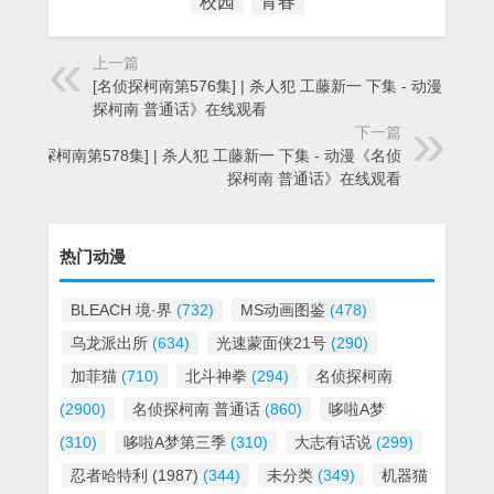
校园
青春
上一篇
[名侦探柯南第576集] | 杀人犯 工藤新一 下集 - 动漫《名侦
探柯南 普通话》在线观看
下一篇
[名侦探柯南第578集] | 杀人犯 工藤新一 下集 - 动漫《名侦
探柯南 普通话》在线观看
热门动漫
BLEACH 境·界
(732)
MS动画图鉴
(478)
乌龙派出所
(634)
光速蒙面侠21号
(290)
加菲猫
(710)
北斗神拳
(294)
名侦探柯南
(2900)
名侦探柯南 普通话
(860)
哆啦A梦
(310)
哆啦A梦第三季
(310)
大志有话说
(299)
忍者哈特利 (1987)
(344)
未分类
(349)
机器猫