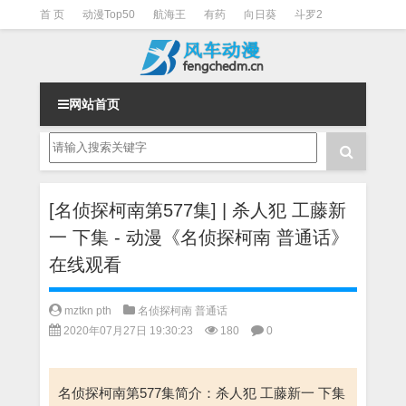
首 页
动漫Top50
航海王
有药
向日葵
斗罗2
斗罗3
火影
一拳超人
柯南
阴阳师
节目清单
网站首页
[名侦探柯南第577集] | 杀人犯 工藤新
一 下集 - 动漫《名侦探柯南 普通话》
在线观看
mztkn pth
名侦探柯南 普通话
2020年07月27日 19:30:23
180
0
名侦探柯南第577集简介：杀人犯 工藤新一 下集