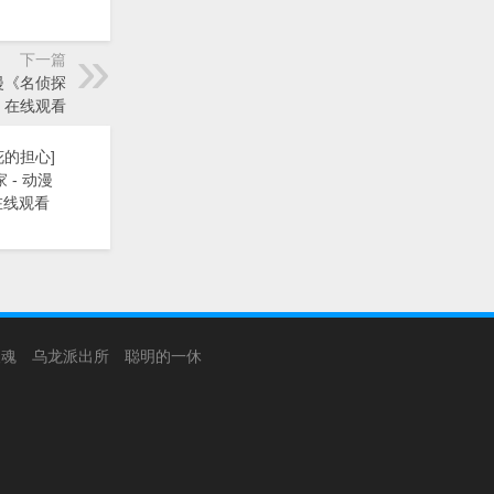
下一篇
动漫《名侦探
》在线观看
花的担心]
 - 动漫
在线观看
银魂
乌龙派出所
聪明的一休