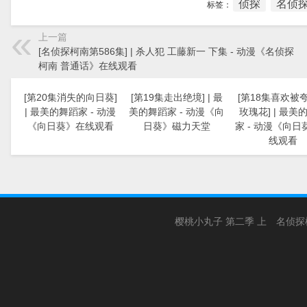
侦探
名侦探
标签：
上一篇
[名侦探柯南第586集] | 杀人犯 工藤新一 下集 - 动漫《名侦探
柯南 普通话》在线观看
[第20集消失的向日葵]
[第19集走出绝境] | 最
[第18集喜欢被
| 最美的舞蹈家 - 动漫
美的舞蹈家 - 动漫《向
玫瑰花] | 最美
《向日葵》在线观看
日葵》磁力天堂
家 - 动漫《向日
线观看
樱桃小丸子 第二季 上
名侦探