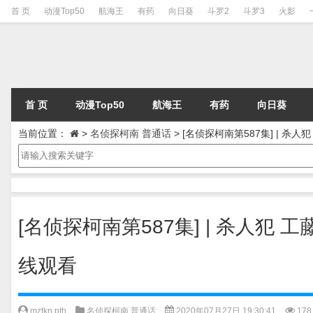
首 页
动漫Top50
航海王
有药
向日葵
斗罗2
斗罗3
火影
首 页
动漫Top50
航海王
有药
向日葵
当前位置：
>
名侦探柯南 普通话
>
[名侦探柯南第587集] | 杀
[名侦探柯南第587集] | 杀人犯 
线观看
mztkn pth
名侦探柯南 普通话
2020年07月27日 19:30:41
178