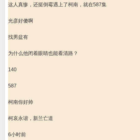
这人真惨，还挺倒霉遇上了柯南，就在587集
光彦好傻啊
找男盆有
为什么他闭着眼睛也能看清路？
140
587
柯南你好帅
柯哀永谐，新兰亡道
6小时前