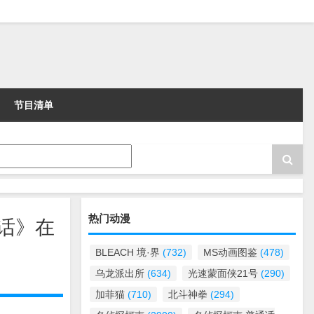
节目清单
热门动漫
通话》在
BLEACH 境·界
(732)
MS动画图鉴
(478)
乌龙派出所
(634)
光速蒙面侠21号
(290)
加菲猫
(710)
北斗神拳
(294)