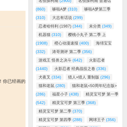
名侦探柯南
(2900)
名侦探柯南 普通话
(860)
哆啦A梦
(310)
哆啦A梦第三季
(310)
大志有话说
(299)
忍者哈特利 (1987)
(344)
未分类
(349)
机器猫
(310)
樱桃小丸子 第二季 上
(1908)
橙心动漫速报
(400)
海绵宝宝
(332)
涛哥测评 第二季
(356)
游戏王 怪兽之决斗
(642)
火影忍者
(1440)
火影忍者 经典战役之卷
(336)
犬夜叉
(334)
猎人×猎人 重制版
(296)
！你已经画的
猫和老鼠
(280)
猫和老鼠<50周年纪念版>
(286)
福星小子
(438)
精灵宝可梦 第一季
(542)
精灵宝可梦 第三季
(368)
精灵宝可梦 第二季
(370)
精灵宝可梦 第四季
(288)
网球王子
(356)