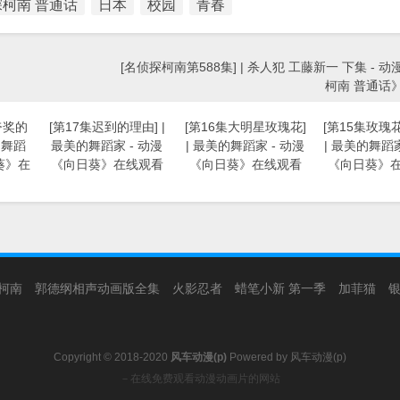
柯南 普通话
日本
校园
青春
[名侦探柯南第588集] | 杀人犯 工藤新一 下集 - 
柯南 普通话
夸奖的
[第17集迟到的理由] |
[第16集大明星玫瑰花]
[第15集玫瑰
的舞蹈
最美的舞蹈家 - 动漫
| 最美的舞蹈家 - 动漫
| 最美的舞蹈家
葵》在
《向日葵》在线观看
《向日葵》在线观看
《向日葵》
柯南
郭德纲相声动画版全集
火影忍者
蜡笔小新 第一季
加菲猫
Copyright © 2018-2020
风车动漫(p)
Powered by
风车动漫(p)
－在线免费观看动漫动画片的网站