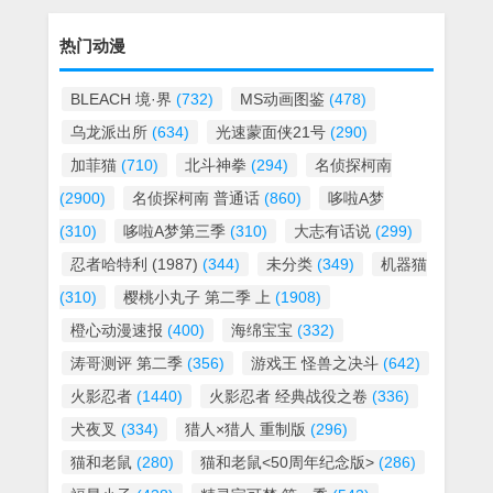
热门动漫
BLEACH 境·界
(732)
MS动画图鉴
(478)
乌龙派出所
(634)
光速蒙面侠21号
(290)
加菲猫
(710)
北斗神拳
(294)
名侦探柯南
(2900)
名侦探柯南 普通话
(860)
哆啦A梦
(310)
哆啦A梦第三季
(310)
大志有话说
(299)
忍者哈特利 (1987)
(344)
未分类
(349)
机器猫
(310)
樱桃小丸子 第二季 上
(1908)
橙心动漫速报
(400)
海绵宝宝
(332)
涛哥测评 第二季
(356)
游戏王 怪兽之决斗
(642)
火影忍者
(1440)
火影忍者 经典战役之卷
(336)
犬夜叉
(334)
猎人×猎人 重制版
(296)
猫和老鼠
(280)
猫和老鼠<50周年纪念版>
(286)