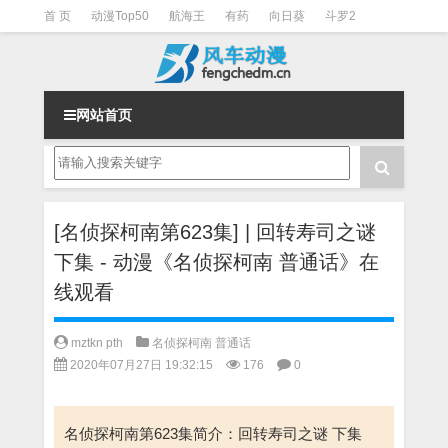
首 页
动漫Top50
航海王
有药
向日葵
斗罗2
斗罗3
火影
一拳超人
柯南
阴阳师
节目清单
网站首页
[名侦探柯南第623集] | 回转寿司之谜
下集 - 动漫《名侦探柯南 普通话》在
线观看
mztkn pth
名侦探柯南 普通话
2020年07月27日 19:32:15
176
0
名侦探柯南第623集简介：回转寿司之谜 下集