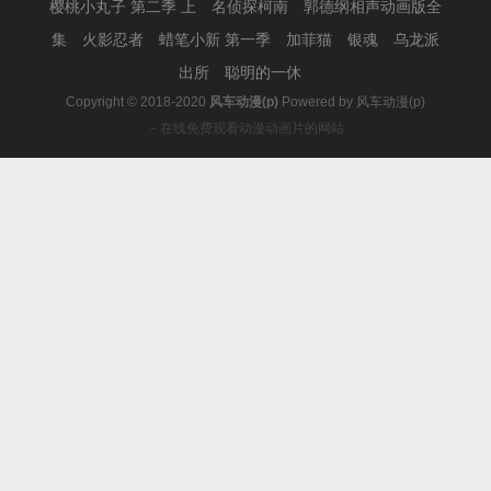
樱桃小丸子 第二季 上
名侦探柯南
郭德纲相声动画版全
集
火影忍者
蜡笔小新 第一季
加菲猫
银魂
乌龙派
出所
聪明的一休
Copyright © 2018-2020
风车动漫(p)
Powered by
风车动漫(p)
－在线免费观看动漫动画片的网站