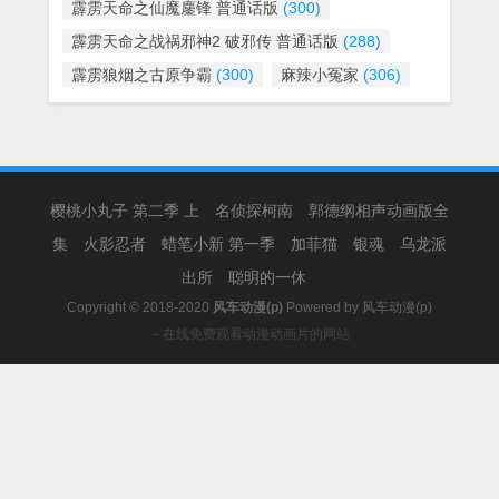
霹雳天命之仙魔鏖锋 普通话版
(300)
霹雳天命之战祸邪神2 破邪传 普通话版
(288)
霹雳狼烟之古原争霸
(300)
麻辣小冤家
(306)
樱桃小丸子 第二季 上
名侦探柯南
郭德纲相声动画版全
集
火影忍者
蜡笔小新 第一季
加菲猫
银魂
乌龙派
出所
聪明的一休
Copyright © 2018-2020
风车动漫(p)
Powered by
风车动漫(p)
－在线免费观看动漫动画片的网站