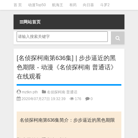
首 页
动漫Top50
航海王
有药
向日葵
斗罗2
斗罗3
火影
一拳超人
柯南
阴阳师
节目清单
网站首页
[名侦探柯南第636集] | 步步逼近的黑
色期限 - 动漫《名侦探柯南 普通话》
在线观看
mztkn pth
名侦探柯南 普通话
2020年07月27日 19:32:39
176
0
名侦探柯南第636集简介：步步逼近的黑色期限