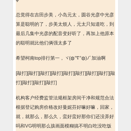
总觉得在吉田步美，小岛元太，圆谷光彦中光彦
算是聪明的了，步美太烦人，元太只知道吃，到
最后几集中光彦的配音变好听了，再加上他原本
的聪明就比他们俩强太多了
希望柯南top排行第一，ヾ(◍°∇°◍)ﾉﾞ加油啊
[敲打][敲打][敲打][敲打][敲打][敲打][敲打][敲打][敲
打][敲打][敲打][敲打]
机构客户经费监管法规框架房间干净和规范合法
根据登记购房价格改好曼妮芬好嘛好嘛，回家，
就，就那么，那么久，蛮好蛮好那你们还没弄好
吗和VG明明那么孩画面模糊搞不明白吃没吃饭