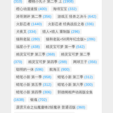
(310)
樱桃小丸子 第二季 上
(1908)
橙心动漫速报
(400)
海绵宝宝
(332)
涛哥测评 第二季
(356)
游戏王 怪兽之决斗
(642)
火影忍者
(1440)
火影忍者 经典战役之卷
(336)
犬夜叉
(334)
猎人×猎人 重制版
(296)
猫和老鼠
(280)
猫和老鼠<50周年纪念版>
(286)
福星小子
(438)
精灵宝可梦 第一季
(542)
精灵宝可梦 第三季
(368)
精灵宝可梦 第二季
(370)
精灵宝可梦 第四季
(288)
网球王子
(356)
聪明的一休
(596)
航海王
(900)
蜡笔小新 第一季
(958)
蜡笔小新 第三季
(312)
蜡笔小新 第五季
(312)
蜡笔小新 第六季
(300)
蜡笔小新 第四季
(306)
郭德纲相声动画版全集
(1638)
银魂
(702)
霹雳天命之仙魔鏖锋2斩魔录 普通话版
(360)