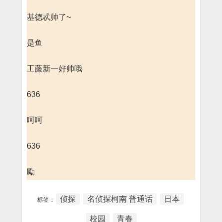
基德忒帅了~
是鱼
工藤新一好帅哦
636
呵呵
636
勵
侦探
名侦探柯南 普通话
日本
标签：
校园
青春