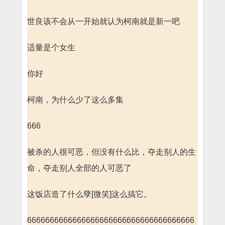
世良该不会从一开始就认为柯南就是新一吧
适量是个女生
你好
柯南，为什么少了这么多集
666
被杀的人很可恶，但没有什么比，夺走别人的生
命，夺走别人全部的人可恶了
这饭店造了什么孽[微笑]这么搞它。
6666666666666666666666666666666666666