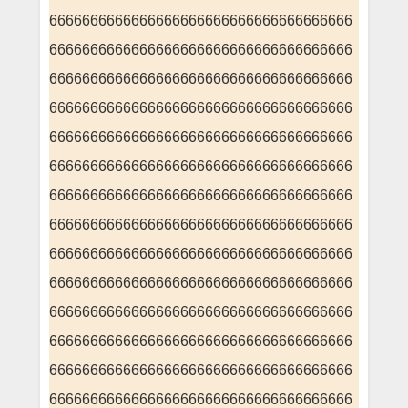
6666666666666666666666666666666666666
6666666666666666666666666666666666666
6666666666666666666666666666666666666
6666666666666666666666666666666666666
6666666666666666666666666666666666666
6666666666666666666666666666666666666
6666666666666666666666666666666666666
6666666666666666666666666666666666666
6666666666666666666666666666666666666
6666666666666666666666666666666666666
6666666666666666666666666666666666666
6666666666666666666666666666666666666
6666666666666666666666666666666666666
6666666666666666666666666666666666666