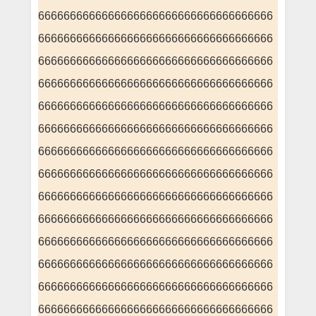
6666666666666666666666666666666666666
6666666666666666666666666666666666666
6666666666666666666666666666666666666
6666666666666666666666666666666666666
6666666666666666666666666666666666666
6666666666666666666666666666666666666
6666666666666666666666666666666666666
6666666666666666666666666666666666666
6666666666666666666666666666666666666
6666666666666666666666666666666666666
6666666666666666666666666666666666666
6666666666666666666666666666666666666
6666666666666666666666666666666666666
6666666666666666666666666666666666666