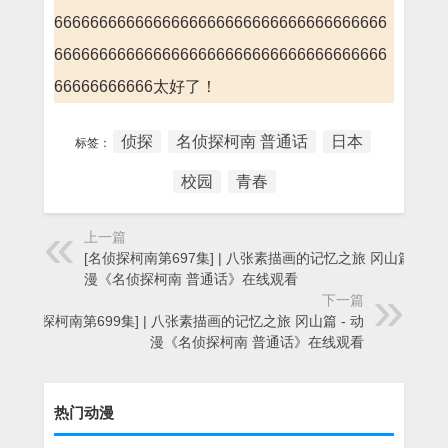
6666666666666666666666666666666666666
6666666666666666666666666666666666666
66666666666太好了！
侦探
名侦探柯南 普通话
日本
标签：
校园
青春
上一篇
[名侦探柯南第697集] | 八张素描画的记忆之旅 冈山篇 - 动
漫《名侦探柯南 普通话》在线观看
下一篇
[名侦探柯南第699集] | 八张素描画的记忆之旅 冈山篇 - 动
漫《名侦探柯南 普通话》在线观看
热门动漫