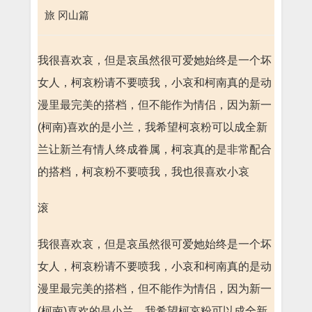
旅 冈山篇
我很喜欢哀，但是哀虽然很可爱她始终是一个坏
女人，柯哀粉请不要喷我，小哀和柯南真的是动
漫里最完美的搭档，但不能作为情侣，因为新一
(柯南)喜欢的是小兰，我希望柯哀粉可以成全新
兰让新兰有情人终成眷属，柯哀真的是非常配合
的搭档，柯哀粉不要喷我，我也很喜欢小哀
滚
我很喜欢哀，但是哀虽然很可爱她始终是一个坏
女人，柯哀粉请不要喷我，小哀和柯南真的是动
漫里最完美的搭档，但不能作为情侣，因为新一
(柯南)喜欢的是小兰，我希望柯哀粉可以成全新