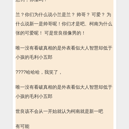
兰？你们为什么说小兰是兰？ 帅哥？ 可爱？ 为
什么说新一是帅哥呢！你们才是吧、柯南为什么
张的可爱呢！ 可是世良很像男的！
唯一没有看破真相的是外表看似大人智慧却低于
小孩的毛利小五郎
????哈哈哈，我笑了，
唯一没有看破真相的是外表看似大人智慧却低于
小孩的毛利小五郎
世良该不会从一开始就认为柯南就是新一吧
有可能