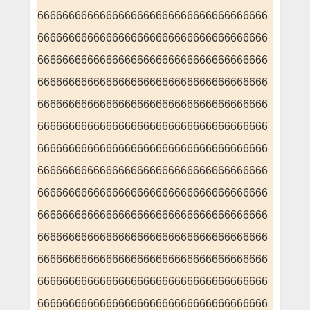
6666666666666666666666666666666666666
6666666666666666666666666666666666666
6666666666666666666666666666666666666
6666666666666666666666666666666666666
6666666666666666666666666666666666666
6666666666666666666666666666666666666
6666666666666666666666666666666666666
6666666666666666666666666666666666666
6666666666666666666666666666666666666
6666666666666666666666666666666666666
6666666666666666666666666666666666666
6666666666666666666666666666666666666
6666666666666666666666666666666666666
6666666666666666666666666666666666666