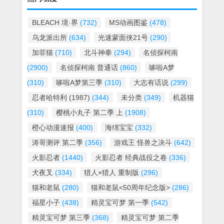
BLEACH 境·界
(732)
MS动画图鉴
(478)
乌龙派出所
(634)
光速蒙面侠21号
(290)
加菲猫
(710)
北斗神拳
(294)
名侦探柯南
(2900)
名侦探柯南 普通话
(860)
哆啦A梦
(310)
哆啦A梦第三季
(310)
大志有话说
(299)
忍者哈特利 (1987)
(344)
未分类
(349)
机器猫
(310)
樱桃小丸子 第二季 上
(1908)
橙心动漫速报
(400)
海绵宝宝
(332)
涛哥测评 第二季
(356)
游戏王 怪兽之决斗
(642)
火影忍者
(1440)
火影忍者 经典战役之卷
(336)
犬夜叉
(334)
猎人×猎人 重制版
(296)
猫和老鼠
(280)
猫和老鼠<50周年纪念版>
(286)
福星小子
(438)
精灵宝可梦 第一季
(542)
精灵宝可梦 第三季
(368)
精灵宝可梦 第二季