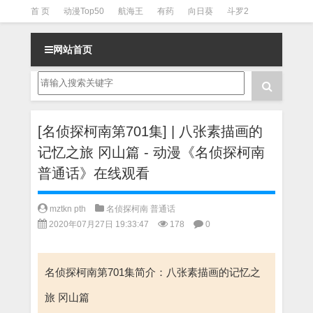
首 页
动漫Top50
航海王
有药
向日葵
斗罗2
斗罗3
火影
一拳超人
柯南
阴阳师
节目清单
网站首页
[名侦探柯南第701集] | 八张素描画的
记忆之旅 冈山篇 - 动漫《名侦探柯南
普通话》在线观看
mztkn pth
名侦探柯南 普通话
2020年07月27日 19:33:47
178
0
名侦探柯南第701集简介：八张素描画的记忆之
旅 冈山篇