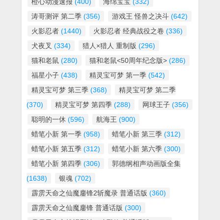
橙心动漫速报
(400)
海绵宝宝
(332)
涛哥测评 第二季
(356)
游戏王 怪兽之决斗
(642)
火影忍者
(1440)
火影忍者 经典战役之卷
(336)
犬夜叉
(334)
猎人×猎人 重制版
(296)
猫和老鼠
(280)
猫和老鼠<50周年纪念版>
(286)
福星小子
(438)
精灵宝可梦 第一季
(542)
精灵宝可梦 第三季
(368)
精灵宝可梦 第二季
(370)
精灵宝可梦 第四季
(288)
网球王子
(356)
聪明的一休
(596)
航海王
(900)
蜡笔小新 第一季
(958)
蜡笔小新 第三季
(312)
蜡笔小新 第五季
(312)
蜡笔小新 第六季
(300)
蜡笔小新 第四季
(306)
郭德纲相声动画版全集
(1638)
银魂
(702)
霹雳天命之仙魔鏖锋2斩魔录 普通话版
(360)
霹雳天命之仙魔鏖锋 普通话版
(300)