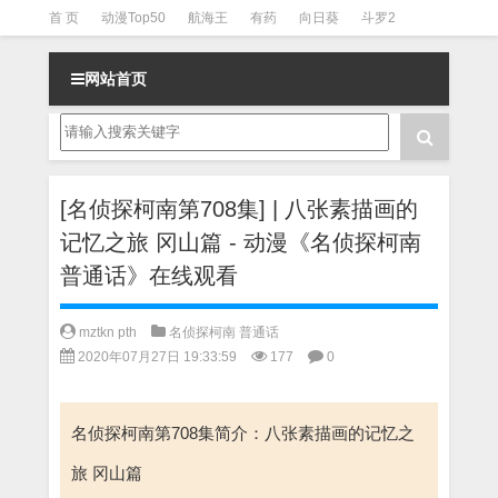
首 页
动漫Top50
航海王
有药
向日葵
斗罗2
斗罗3
火影
一拳超人
柯南
阴阳师
节目清单
网站首页
[名侦探柯南第708集] | 八张素描画的
记忆之旅 冈山篇 - 动漫《名侦探柯南
普通话》在线观看
mztkn pth
名侦探柯南 普通话
2020年07月27日 19:33:59
177
0
名侦探柯南第708集简介：八张素描画的记忆之
旅 冈山篇