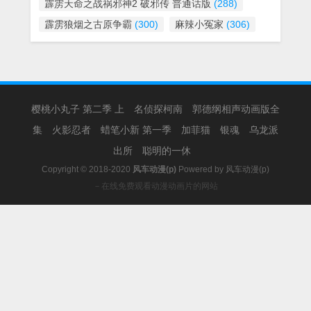
霹雳天命之战祸邪神2 破邪传 普通话版
(288)
霹雳狼烟之古原争霸
(300)
麻辣小冤家
(306)
樱桃小丸子 第二季 上
名侦探柯南
郭德纲相声动画版全
集
火影忍者
蜡笔小新 第一季
加菲猫
银魂
乌龙派
出所
聪明的一休
Copyright © 2018-2020
风车动漫(p)
Powered by
风车动漫(p)
－在线免费观看动漫动画片的网站