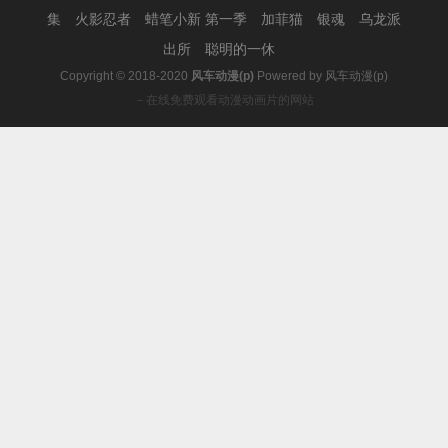
集
火影忍者
蜡笔小新 第一季
加菲猫
银魂
乌龙派
出所
聪明的一休
Copyright © 2018-2020
风车动漫(p)
Powered by
风车动漫(p)
－在线免费观看动漫动画片的网站