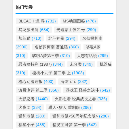
热门动漫
BLEACH 境·界
(732)
MS动画图鉴
(478)
乌龙派出所
(634)
光速蒙面侠21号
(290)
加菲猫
(710)
北斗神拳
(294)
名侦探柯南
(2900)
名侦探柯南 普通话
(860)
哆啦A梦
(310)
哆啦A梦第三季
(310)
大志有话说
(299)
忍者哈特利 (1987)
(344)
未分类
(349)
机器猫
(310)
樱桃小丸子 第二季 上
(1908)
橙心动漫速报
(400)
海绵宝宝
(332)
涛哥测评 第二季
(356)
游戏王 怪兽之决斗
(642)
火影忍者
(1440)
火影忍者 经典战役之卷
(336)
犬夜叉
(334)
猎人×猎人 重制版
(296)
猫和老鼠
(280)
猫和老鼠<50周年纪念版>
(286)
福星小子
(438)
精灵宝可梦 第一季
(542)