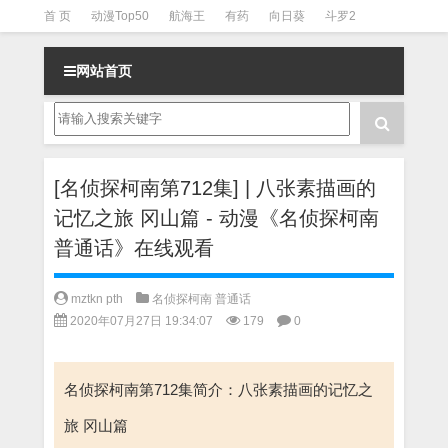
首 页
动漫Top50
航海王
有药
向日葵
斗罗2
斗罗3
火影
一拳超人
柯南
阴阳师
节目清单
网站首页
[名侦探柯南第712集] | 八张素描画的
记忆之旅 冈山篇 - 动漫《名侦探柯南
普通话》在线观看
mztkn pth
名侦探柯南 普通话
2020年07月27日 19:34:07
179
0
名侦探柯南第712集简介：八张素描画的记忆之
旅 冈山篇