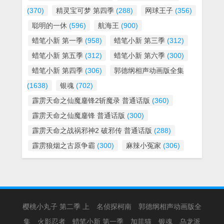
(370)
精灵宝可梦 第四季
(288)
网球王子
(356)
聪明的一休
(596)
航海王
(900)
蜡笔小新 第一季
(958)
蜡笔小新 第三季
(312)
蜡笔小新 第五季
(312)
蜡笔小新 第六季
(300)
蜡笔小新 第四季
(306)
郭德纲相声动画版全集
(1638)
银魂
(702)
霹雳天命之仙魔鏖锋2斩魔录 普通话版
(360)
霹雳天命之仙魔鏖锋 普通话版
(300)
霹雳天命之战祸邪神2 破邪传 普通话版
(288)
霹雳狼烟之古原争霸
(300)
麻辣小冤家
(306)
樱桃小丸子 第二季 上
名侦探柯南
郭德纲相声动画版全
集
火影忍者
蜡笔小新 第一季
加菲猫
银魂
乌龙派