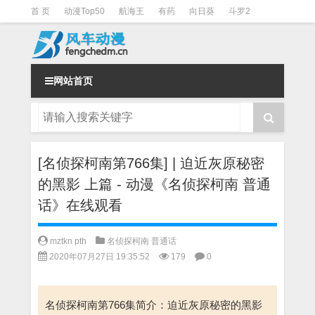
首 页
动漫Top50
航海王
有药
向日葵
斗罗2
斗罗3
火影
一拳超人
柯南
阴阳师
节目清单
网站首页
[名侦探柯南第766集] | 迫近灰原秘密
的黑影 上篇 - 动漫《名侦探柯南 普通
话》在线观看
mztkn pth
名侦探柯南 普通话
2020年07月27日 19:35:52
179
0
名侦探柯南第766集简介：迫近灰原秘密的黑影