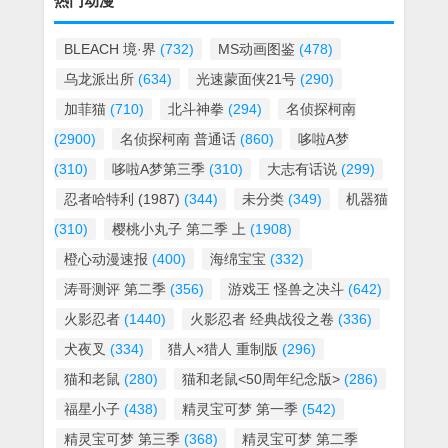
热门动漫
BLEACH 境·界
(732)
MS动画图鉴
(478)
乌龙派出所
(634)
光速蒙面侠21号
(290)
加菲猫
(710)
北斗神拳
(294)
名侦探柯南
(2900)
名侦探柯南 普通话
(860)
哆啦A梦
(310)
哆啦A梦第三季
(310)
大志有话说
(299)
忍者哈特利 (1987)
(344)
未分类
(349)
机器猫
(310)
樱桃小丸子 第二季 上
(1908)
橙心动漫速报
(400)
海绵宝宝
(332)
涛哥测评 第二季
(356)
游戏王 怪兽之决斗
(642)
火影忍者
(1440)
火影忍者 经典战役之卷
(336)
犬夜叉
(334)
猎人×猎人 重制版
(296)
猫和老鼠
(280)
猫和老鼠<50周年纪念版>
(286)
福星小子
(438)
精灵宝可梦 第一季
(542)
精灵宝可梦 第三季
(368)
精灵宝可梦 第二季