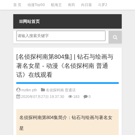
首 页
动漫Top50
航海王
有药
向日葵
斗罗2
斗罗3
火影
一拳超人
柯南
阴阳师
节目清单
网站首页
[名侦探柯南第804集] | 钻石与绘画与
著名女星 - 动漫《名侦探柯南 普通
话》在线观看
mztkn pth
名侦探柯南 普通话
2020年07月27日 19:37:30
183
0
名侦探柯南第804集简介：钻石与绘画与著名女
星