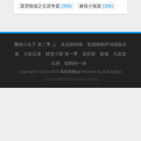
霹雳狼烟之古原争霸
(300)
麻辣小冤家
(306)
樱桃小丸子 第二季 上
名侦探柯南
郭德纲相声动画版全
集
火影忍者
蜡笔小新 第一季
加菲猫
银魂
乌龙派
出所
聪明的一休
Copyright © 2018-2020
风车动漫(p)
Powered by
风车动漫(p)
－在线免费观看动漫动画片的网站