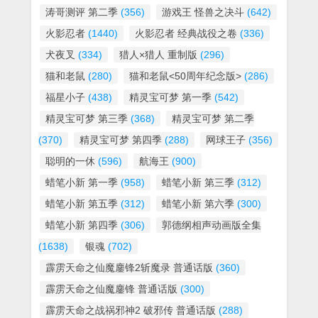
涛哥测评 第二季
(356)
游戏王 怪兽之决斗
(642)
火影忍者
(1440)
火影忍者 经典战役之卷
(336)
犬夜叉
(334)
猎人×猎人 重制版
(296)
猫和老鼠
(280)
猫和老鼠<50周年纪念版>
(286)
福星小子
(438)
精灵宝可梦 第一季
(542)
精灵宝可梦 第三季
(368)
精灵宝可梦 第二季
(370)
精灵宝可梦 第四季
(288)
网球王子
(356)
聪明的一休
(596)
航海王
(900)
蜡笔小新 第一季
(958)
蜡笔小新 第三季
(312)
蜡笔小新 第五季
(312)
蜡笔小新 第六季
(300)
蜡笔小新 第四季
(306)
郭德纲相声动画版全集
(1638)
银魂
(702)
霹雳天命之仙魔鏖锋2斩魔录 普通话版
(360)
霹雳天命之仙魔鏖锋 普通话版
(300)
霹雳天命之战祸邪神2 破邪传 普通话版
(288)