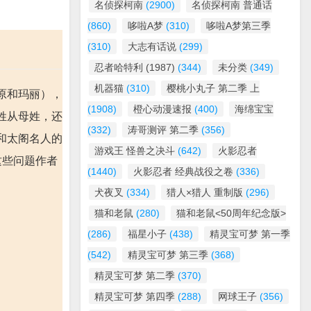
名侦探柯南
(2900)
名侦探柯南 普通话
(860)
哆啦A梦
(310)
哆啦A梦第三季
(310)
大志有话说
(299)
忍者哈特利 (1987)
(344)
未分类
(349)
机器猫
(310)
樱桃小丸子 第二季 上
原和玛丽），
(1908)
橙心动漫速报
(400)
海绵宝宝
姓从母姓，还
(332)
涛哥测评 第二季
(356)
和太阁名人的
游戏王 怪兽之决斗
(642)
火影忍者
这些问题作者
(1440)
火影忍者 经典战役之卷
(336)
犬夜叉
(334)
猎人×猎人 重制版
(296)
猫和老鼠
(280)
猫和老鼠<50周年纪念版>
(286)
福星小子
(438)
精灵宝可梦 第一季
(542)
精灵宝可梦 第三季
(368)
精灵宝可梦 第二季
(370)
精灵宝可梦 第四季
(288)
网球王子
(356)