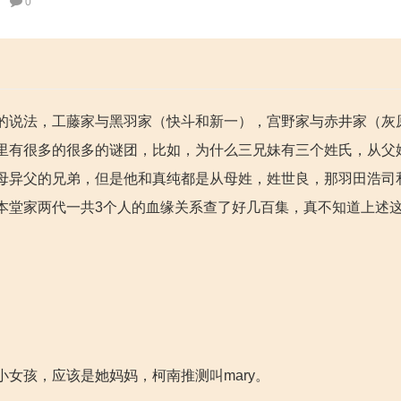
0
的说法，工藤家与黑羽家（快斗和新一），宫野家与赤井家（灰
里有很多的很多的谜团，比如，为什么三兄妹有三个姓氏，从父
母异父的兄弟，但是他和真纯都是从母姓，姓世良，那羽田浩司
本堂家两代一共3个人的血缘关系查了好几百集，真不知道上述
女孩，应该是她妈妈，柯南推测叫mary。