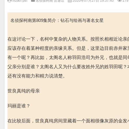
mztkn pth
名侦探柯南 普通话
2020年07月27日 19:37:40
179
名侦探柯南第809集简介：钻石与绘画与著名女星
在这讨论一下，名柯中复杂的人物关系。按照长相相近论亲
应该存在着某种程度的亲缘关系。但是，这里边目前赤井家
有一个呢？再比如，太阁名人称羽田浩司为外兄，也就是同
父亲分别是谁？太阁名人又为什么要改姓外兄的姓羽田呢？
还有没有能力和精力说清楚。
世良真纯的母亲
玛丽是谁？
在比较后面，世良真纯房间里藏着一个面相很像灰原的金发小