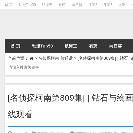
首 页
动漫Top50
航海王
有药
向日葵
斗罗2
斗罗3
火影
首 页
动漫Top50
航海王
有药
向日葵
当前位置：
>
名侦探柯南 普通话
>
[名侦探柯南第809集] | 钻
[名侦探柯南第809集] | 钻石与
线观看