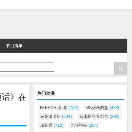
节目清单
热门动漫
通话》在
BLEACH 境·界
(732)
MS动画图鉴
(478)
乌龙派出所
(634)
光速蒙面侠21号
(290)
加菲猫
(710)
北斗神拳
(294)