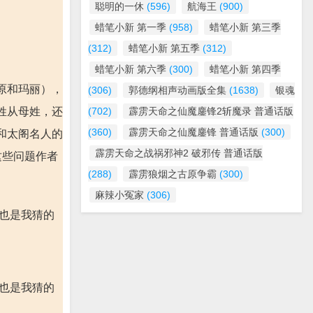
聪明的一休
(596)
航海王
(900)
蜡笔小新 第一季
(958)
蜡笔小新 第三季
(312)
蜡笔小新 第五季
(312)
蜡笔小新 第六季
(300)
蜡笔小新 第四季
原和玛丽），
(306)
郭德纲相声动画版全集
(1638)
银魂
姓从母姓，还
(702)
霹雳天命之仙魔鏖锋2斩魔录 普通话版
(360)
霹雳天命之仙魔鏖锋 普通话版
(300)
和太阁名人的
霹雳天命之战祸邪神2 破邪传 普通话版
这些问题作者
(288)
霹雳狼烟之古原争霸
(300)
麻辣小冤家
(306)
这也是我猜的
这也是我猜的