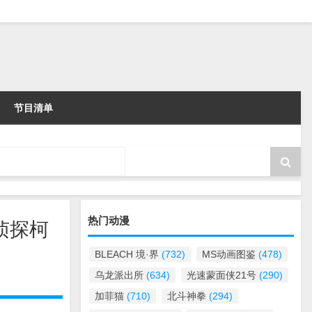
节目清单
热门动漫
名侦探柯
BLEACH 境·界
(732)
MS动画图鉴
(478)
乌龙派出所
(634)
光速蒙面侠21号
(290)
加菲猫
(710)
北斗神拳
(294)