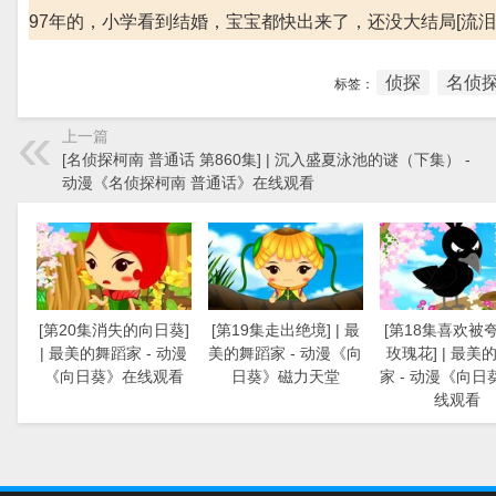
97年的，小学看到结婚，宝宝都快出来了，还没大结局[流泪][
侦探
名侦探
标签：
上一篇
[名侦探柯南 普通话 第860集] | 沉入盛夏泳池的谜（下集） -
动漫《名侦探柯南 普通话》在线观看
[第20集消失的向日葵]
[第19集走出绝境] | 最
[第18集喜欢被
| 最美的舞蹈家 - 动漫
美的舞蹈家 - 动漫《向
玫瑰花] | 最美
《向日葵》在线观看
日葵》磁力天堂
家 - 动漫《向日
线观看