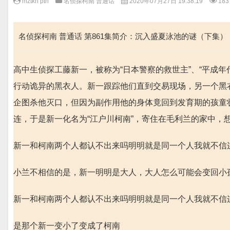
mztkn pth
名侦探柯南 普通话
2020年07月27日 19:38:19
183
名侦探柯南 普通话 第861集简介：沉入盛夏泳池的谜（下集）
高中生侦探工藤新一，被称为“日本警察的救世主”、“平成
行动诡异的黑衣人。新一跟踪他们直到交易现场，另一个黑衣
企图杀他灭口，但因为副作用他的身体竟回到发育期的孩童
连，于是新一化名为“江户川柯南”，寄住在毛利兰的家中，
新一和柯南两个人都认不出来吗明明就是同一个人我就不信
小兰不相信的是，新一明明是大人，大人怎么可能会变回小孩
新一和柯南两个人都认不出来吗明明就是同一个人我就不信
是那个新一变小了变成了柯南