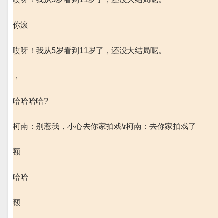
你滚
哎呀！我从5岁看到11岁了，还没大结局呢。
，
哈哈哈哈?
柯南：别惹我，小心去你家拍戏\r柯南：去你家拍戏了
额
哈哈
额