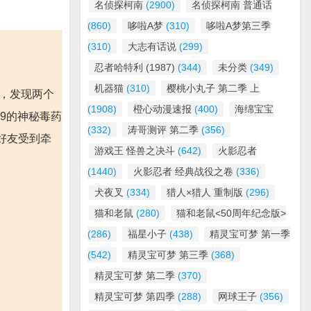
名侦探柯南
(2900)
名侦探柯南 普通话
(860)
哆啦A梦
(310)
哆啦A梦第三季
(310)
大志有话说
(299)
忍者哈特利 (1987)
(344)
未分类
(349)
机器猫
(310)
樱桃小丸子 第二季 上
时，发现两个
(1908)
橙心动漫速报
(400)
海绵宝宝
9的神秘毒药
(332)
涛哥测评 第二季
(356)
好友受到牵
游戏王 怪兽之决斗
(642)
火影忍者
(1440)
火影忍者 经典战役之卷
(336)
犬夜叉
(334)
猎人×猎人 重制版
(296)
猫和老鼠
(280)
猫和老鼠<50周年纪念版>
(286)
福星小子
(438)
精灵宝可梦 第一季
(542)
精灵宝可梦 第三季
(368)
精灵宝可梦 第二季
(370)
精灵宝可梦 第四季
(288)
网球王子
(356)