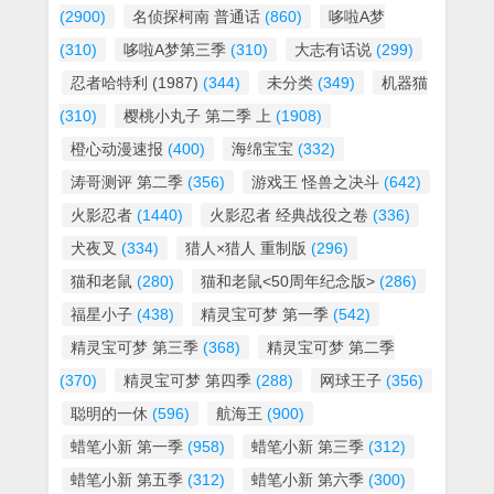
(2900)
名侦探柯南 普通话
(860)
哆啦A梦
(310)
哆啦A梦第三季
(310)
大志有话说
(299)
忍者哈特利 (1987)
(344)
未分类
(349)
机器猫
(310)
樱桃小丸子 第二季 上
(1908)
橙心动漫速报
(400)
海绵宝宝
(332)
涛哥测评 第二季
(356)
游戏王 怪兽之决斗
(642)
火影忍者
(1440)
火影忍者 经典战役之卷
(336)
犬夜叉
(334)
猎人×猎人 重制版
(296)
猫和老鼠
(280)
猫和老鼠<50周年纪念版>
(286)
福星小子
(438)
精灵宝可梦 第一季
(542)
精灵宝可梦 第三季
(368)
精灵宝可梦 第二季
(370)
精灵宝可梦 第四季
(288)
网球王子
(356)
聪明的一休
(596)
航海王
(900)
蜡笔小新 第一季
(958)
蜡笔小新 第三季
(312)
蜡笔小新 第五季
(312)
蜡笔小新 第六季
(300)