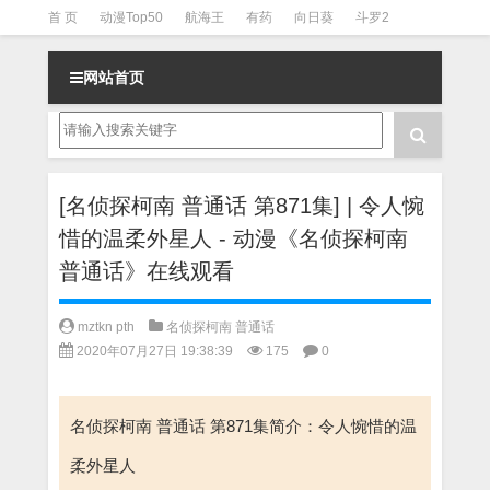
首 页
动漫Top50
航海王
有药
向日葵
斗罗2
斗罗3
火影
一拳超人
柯南
阴阳师
节目清单
网站首页
[名侦探柯南 普通话 第871集] | 令人惋
惜的温柔外星人 - 动漫《名侦探柯南
普通话》在线观看
mztkn pth
名侦探柯南 普通话
2020年07月27日 19:38:39
175
0
名侦探柯南 普通话 第871集简介：令人惋惜的温
柔外星人