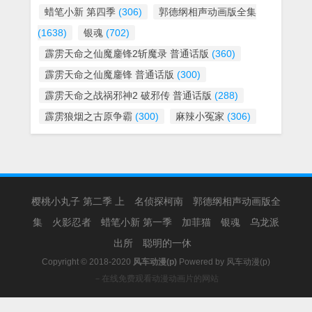
蜡笔小新 第四季
(306)
郭德纲相声动画版全集
(1638)
银魂
(702)
霹雳天命之仙魔鏖锋2斩魔录 普通话版
(360)
霹雳天命之仙魔鏖锋 普通话版
(300)
霹雳天命之战祸邪神2 破邪传 普通话版
(288)
霹雳狼烟之古原争霸
(300)
麻辣小冤家
(306)
樱桃小丸子 第二季 上
名侦探柯南
郭德纲相声动画版全
集
火影忍者
蜡笔小新 第一季
加菲猫
银魂
乌龙派
出所
聪明的一休
Copyright © 2018-2020
风车动漫(p)
Powered by
风车动漫(p)
－在线免费观看动漫动画片的网站