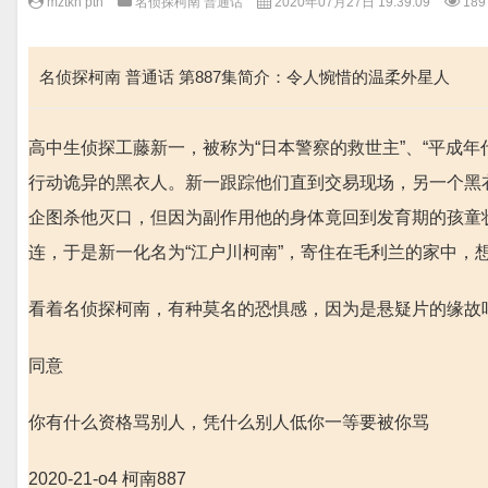
mztkn pth
名侦探柯南 普通话
2020年07月27日 19:39:09
189
名侦探柯南 普通话 第887集简介：令人惋惜的温柔外星人
高中生侦探工藤新一，被称为“日本警察的救世主”、“平成
行动诡异的黑衣人。新一跟踪他们直到交易现场，另一个黑衣
企图杀他灭口，但因为副作用他的身体竟回到发育期的孩童
连，于是新一化名为“江户川柯南”，寄住在毛利兰的家中，
看着名侦探柯南，有种莫名的恐惧感，因为是悬疑片的缘故
同意
你有什么资格骂别人，凭什么别人低你一等要被你骂
2020-21-o4 柯南887