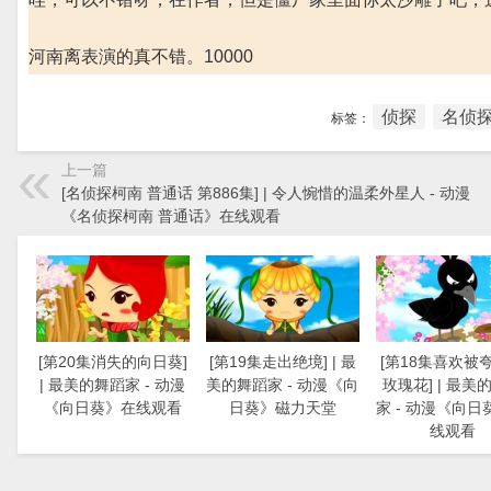
河南离表演的真不错。10000
侦探
名侦探
标签：
上一篇
[名侦探柯南 普通话 第886集] | 令人惋惜的温柔外星人 - 动漫
《名侦探柯南 普通话》在线观看
[第20集消失的向日葵]
[第19集走出绝境] | 最
[第18集喜欢被
| 最美的舞蹈家 - 动漫
美的舞蹈家 - 动漫《向
玫瑰花] | 最美
《向日葵》在线观看
日葵》磁力天堂
家 - 动漫《向日
线观看