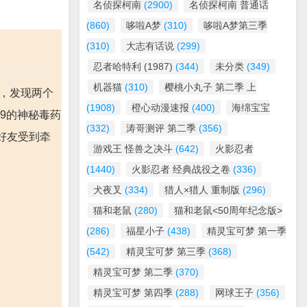
名侦探柯南
(2900)
名侦探柯南 普通话
(860)
哆啦A梦
(310)
哆啦A梦第三季
(310)
大志有话说
(299)
忍者哈特利 (1987)
(344)
未分类
(349)
机器猫
(310)
樱桃小丸子 第二季 上
时，发现两个
(1908)
橙心动漫速报
(400)
海绵宝宝
9的神秘毒药
(332)
涛哥测评 第二季
(356)
好友受到牵
游戏王 怪兽之决斗
(642)
火影忍者
(1440)
火影忍者 经典战役之卷
(336)
犬夜叉
(334)
猎人×猎人 重制版
(296)
猫和老鼠
(280)
猫和老鼠<50周年纪念版>
(286)
福星小子
(438)
精灵宝可梦 第一季
(542)
精灵宝可梦 第三季
(368)
精灵宝可梦 第二季
(370)
精灵宝可梦 第四季
(288)
网球王子
(356)