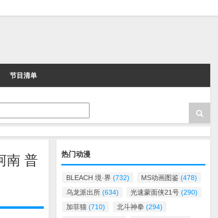
节目清单
热门动漫
柯南 普
BLEACH 境·界
(732)
MS动画图鉴
(478)
乌龙派出所
(634)
光速蒙面侠21号
(290)
加菲猫
(710)
北斗神拳
(294)