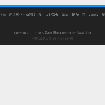
柯南
郭德纲相声动画版全集
火影忍者
蜡笔小新 第一季
加菲猫
Copyright © 2018-2020
风车动漫(p)
Powered by
风车动漫(p)
－在线免费观看动漫动画片的网站