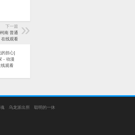
下一篇
探柯南 普通
》在线观看
花的担心]
 - 动漫
在线观看
银魂
乌龙派出所
聪明的一休