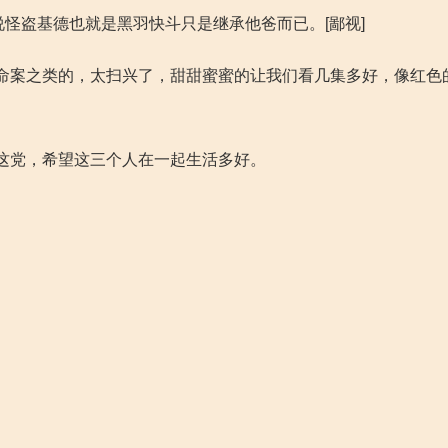
说怪盗基德也就是黑羽快斗只是继承他爸而已。[鄙视]
命案之类的，太扫兴了，甜甜蜜蜜的让我们看几集多好，像红色
这党，希望这三个人在一起生活多好。