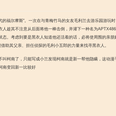
年代的福尔摩斯”。一次在与青梅竹马的女友毛利兰去游乐园游玩
人趁其不注意从后面将他一棒击倒，并灌下一种名为APTX486
状态。考虑到要是黑衣人知道他还活着的话，必将使周围的亲朋
想借助其父亲、担任侦探的毛利小五郎的力量来找寻黑衣人。
不叫柯南了，只能写成小兰发现柯南就是新一帮他隐瞒，这动漫
柯南变回新一比较好