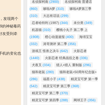
名侦探柯南
(2900)
名侦探柯南 普通话
(860)
哆啦A梦
(310)
哆啦A梦第三季
(310)
大志有话说
(299)
时，发现两个
忍者哈特利 (1987)
(344)
未分类
(349)
9的神秘毒药
机器猫
(310)
樱桃小丸子 第二季 上
好友受到牵
(1908)
橙心动漫速报
(400)
海绵宝宝
(332)
涛哥测评 第二季
(356)
游戏王 怪兽之决斗
(642)
火影忍者
手机的变化也
(1440)
火影忍者 经典战役之卷
(336)
犬夜叉
(334)
猎人×猎人 重制版
(296)
猫和老鼠
(280)
猫和老鼠<50周年纪念版>
(286)
福星小子
(438)
精灵宝可梦 第一季
(542)
精灵宝可梦 第三季
(368)
精灵宝可梦 第二季
(370)
精灵宝可梦 第四季
(288)
网球王子
(356)