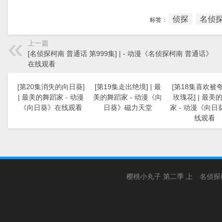
侦探
名侦探
标签：
上一篇
[名侦探柯南 普通话 第999集] | - 动漫《名侦探柯南 普通话》
在线观看
[第20集消失的向日葵]
[第19集走出绝境] | 最
[第18集喜欢被
| 最美的舞蹈家 - 动漫
美的舞蹈家 - 动漫《向
玫瑰花] | 最美
《向日葵》在线观看
日葵》磁力天堂
家 - 动漫《向日
线观看
樱桃小丸子 第二季 上
名侦探