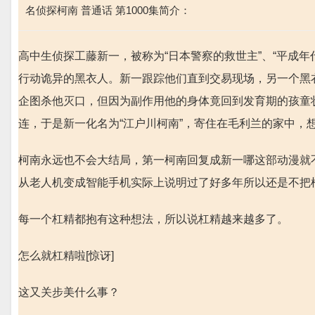
名侦探柯南 普通话 第1000集简介：
高中生侦探工藤新一，被称为“日本警察的救世主”、“平成
行动诡异的黑衣人。新一跟踪他们直到交易现场，另一个黑衣
企图杀他灭口，但因为副作用他的身体竟回到发育期的孩童
连，于是新一化名为“江户川柯南”，寄住在毛利兰的家中，
柯南永远也不会大结局，第一柯南回复成新一哪这部动漫就
从老人机变成智能手机实际上说明过了好多年所以还是不把
每一个杠精都抱有这种想法，所以说杠精越来越多了。
怎么就杠精啦[惊讶]
这又关步美什么事？