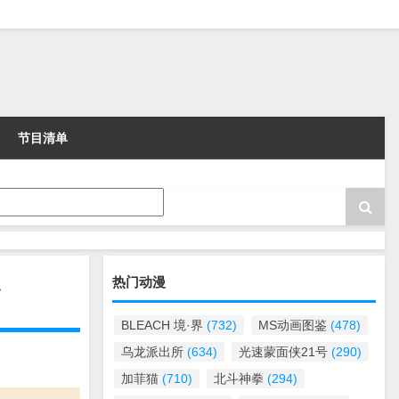
节目清单
热门动漫
看
BLEACH 境·界
(732)
MS动画图鉴
(478)
乌龙派出所
(634)
光速蒙面侠21号
(290)
加菲猫
(710)
北斗神拳
(294)