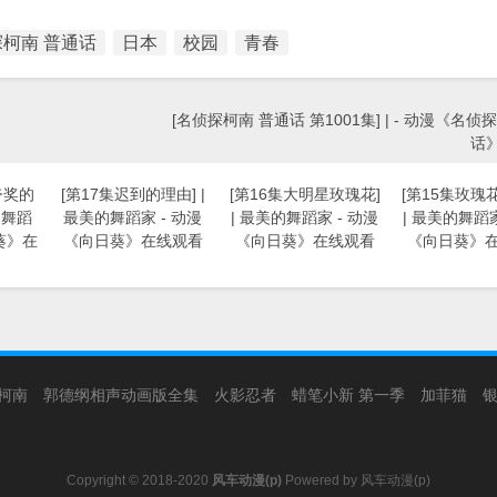
柯南 普通话
日本
校园
青春
[名侦探柯南 普通话 第1001集] | - 动漫《名侦
话
夸奖的
[第17集迟到的理由] |
[第16集大明星玫瑰花]
[第15集玫瑰
的舞蹈
最美的舞蹈家 - 动漫
| 最美的舞蹈家 - 动漫
| 最美的舞蹈家
葵》在
《向日葵》在线观看
《向日葵》在线观看
《向日葵》
柯南
郭德纲相声动画版全集
火影忍者
蜡笔小新 第一季
加菲猫
Copyright © 2018-2020
风车动漫(p)
Powered by
风车动漫(p)