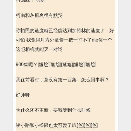
再隐藏了 哈哈
柯南和灰原哀很有默契
你拍照的速度就已经能达到加特林的速度了，好
可怕 我觉得对方外拿着一把一打不了me你一个
这照相机就能灭一对哟
900集呢？[尴尬][尴尬][尴尬][尴尬][尴尬]
我往前看时，竟没有第一百集，怎么回事啊？
好帅呀
为什么还不更新，要我等到什么时候
绫小路和小松鼠也太可爱了叭[色][色][色]