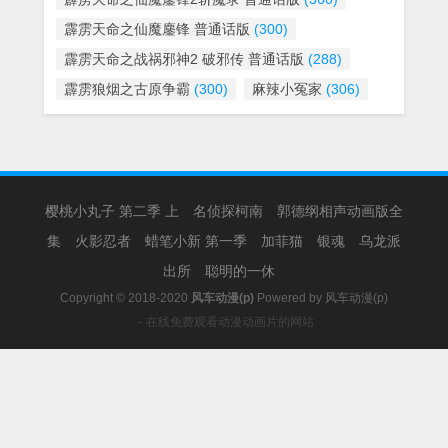
霹雳天命之仙魔鏖锋 普通话版
(300)
霹雳天命之战祸邪神2 破邪传 普通话版
(288)
霹雳狼烟之古原争霸
(300)
麻辣小冤家
(306)
樱桃小丸子 第二季 上
名侦探柯南
郭德纲相声动画版全
集
火影忍者
蜡笔小新 第一季
加菲猫
银魂
乌龙派
出所
聪明的一休
Copyright © 2018-2020
风车动漫(p)
Powered by
风车动漫(p)
－在线免费观看动漫动画片的网站