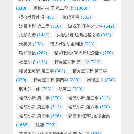
(310)
樱桃小丸子 第二季 上
(1908)
橙心动漫速报
(400)
海绵宝宝
(332)
涛哥测评 第二季
(356)
游戏王 怪兽之决斗
(642)
火影忍者
(1440)
火影忍者 经典战役之卷
(336)
犬夜叉
(334)
猎人×猎人 重制版
(296)
猫和老鼠
(280)
猫和老鼠<50周年纪念版>
(286)
福星小子
(438)
精灵宝可梦 第一季
(542)
精灵宝可梦 第三季
(368)
精灵宝可梦 第二季
(370)
精灵宝可梦 第四季
(288)
网球王子
(356)
聪明的一休
(596)
航海王
(900)
蜡笔小新 第一季
(958)
蜡笔小新 第三季
(312)
蜡笔小新 第五季
(312)
蜡笔小新 第六季
(300)
蜡笔小新 第四季
(306)
郭德纲相声动画版全集
(1638)
银魂
(702)
霹雳天命之仙魔鏖锋2斩魔录 普通话版
(360)