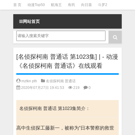
首 页
动漫Top50
航海王
有药
向日葵
斗罗2
斗罗3
火影
一拳超人
柯南
阴阳师
节目清单
网站首页
[名侦探柯南 普通话 第1023集] | - 动漫
《名侦探柯南 普通话》在线观看
mztkn pth
名侦探柯南 普通话
2020年07月27日 19:41:53
219
0
名侦探柯南 普通话 第1023集简介：
高中生侦探工藤新一，被称为“日本警察的救世