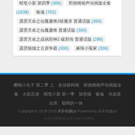
蜡笔小新 第四季
(306)
郭德纲相声动画版全集
(1638)
银魂
(702)
霹雳天命之仙魔鏖锋2斩魔录 普通话版
(360)
霹雳天命之仙魔鏖锋 普通话版
(300)
霹雳天命之战祸邪神2 破邪传 普通话版
(288)
霹雳狼烟之古原争霸
(300)
麻辣小冤家
(306)
樱桃小丸子 第二季 上
名侦探柯南
郭德纲相声动画版全
集
火影忍者
蜡笔小新 第一季
加菲猫
银魂
乌龙派
出所
聪明的一休
Copyright © 2018-2020
风车动漫(p)
Powered by
风车动漫(p)
－在线免费观看动漫动画片的网站