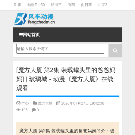
首 页
动漫Top50
航海王
有药
向日葵
斗罗2
斗罗3
火影
一拳超人
柯南
阴阳师
节目清单
网站首页
[魔方大厦 第2集 装载罐头里的爸爸妈
妈] | 玻璃城 - 动漫《魔方大厦》在线
观看
mfdx
魔方大厦
2020年07月27日 19:42:38
195
0
魔方大厦 第2集 装载罐头里的爸爸妈妈简介：玻