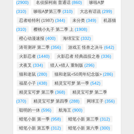
(2900)
名侦探柯南 普通话
(860)
哆啦A梦
(310)
哆啦A梦第三季
(310)
大志有话说
(299)
忍者哈特利 (1987)
(344)
未分类
(349)
机器猫
(310)
樱桃小丸子 第二季 上
(1908)
橙心动漫速报
(400)
海绵宝宝
(332)
涛哥测评 第二季
(356)
游戏王 怪兽之决斗
(642)
火影忍者
(1440)
火影忍者 经典战役之卷
(336)
犬夜叉
(334)
猎人×猎人 重制版
(296)
猫和老鼠
(280)
猫和老鼠<50周年纪念版>
(286)
福星小子
(438)
精灵宝可梦 第一季
(542)
精灵宝可梦 第三季
(368)
精灵宝可梦 第二季
(370)
精灵宝可梦 第四季
(288)
网球王子
(356)
聪明的一休
(596)
航海王
(900)
蜡笔小新 第一季
(958)
蜡笔小新 第三季
(312)
蜡笔小新 第五季
(312)
蜡笔小新 第六季
(300)