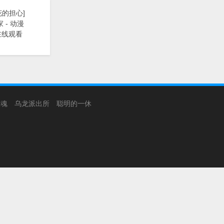
花的担心]
 - 动漫
在线观看
银魂
乌龙派出所
聪明的一休