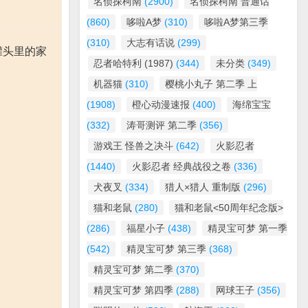
名侦探柯南
(2900)
名侦探柯南 普通话
(860)
哆啦A梦
(310)
哆啦A梦第三季
(310)
大志有话说
(299)
罐头里的家
忍者哈特利 (1987)
(344)
未分类
(349)
机器猫
(310)
樱桃小丸子 第二季 上
(1908)
橙心动漫速报
(400)
海绵宝宝
(332)
涛哥测评 第二季
(356)
游戏王 怪兽之决斗
(642)
火影忍者
(1440)
火影忍者 经典战役之卷
(336)
犬夜叉
(334)
猎人×猎人 重制版
(296)
猫和老鼠
(280)
猫和老鼠<50周年纪念版>
(286)
福星小子
(438)
精灵宝可梦 第一季
(542)
精灵宝可梦 第三季
(368)
精灵宝可梦 第二季
(370)
精灵宝可梦 第四季
(288)
网球王子
(356)