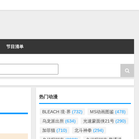
节目清单
热门动漫
BLEACH 境·界
(732)
MS动画图鉴
(478)
乌龙派出所
(634)
光速蒙面侠21号
(290)
加菲猫
(710)
北斗神拳
(294)