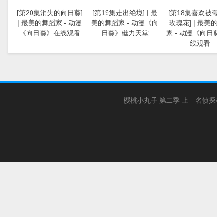
[第20集消失的向日葵]
[第19集走出绝境] | 最
[第18集喜欢被
| 最美的舞蹈家 - 动漫
美的舞蹈家 - 动漫《向
玫瑰花] | 最美
《向日葵》在线观看
日葵》磁力天堂
家 - 动漫《向日
线观看
樱桃小丸子 第二季 上
名侦探