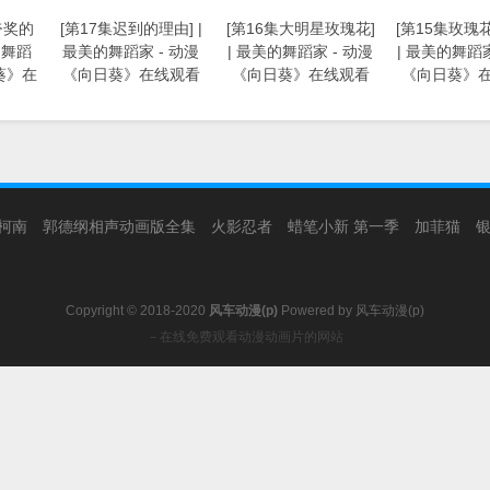
夸奖的
[第17集迟到的理由] |
[第16集大明星玫瑰花]
[第15集玫瑰
的舞蹈
最美的舞蹈家 - 动漫
| 最美的舞蹈家 - 动漫
| 最美的舞蹈家
葵》在
《向日葵》在线观看
《向日葵》在线观看
《向日葵》
柯南
郭德纲相声动画版全集
火影忍者
蜡笔小新 第一季
加菲猫
Copyright © 2018-2020
风车动漫(p)
Powered by
风车动漫(p)
－在线免费观看动漫动画片的网站