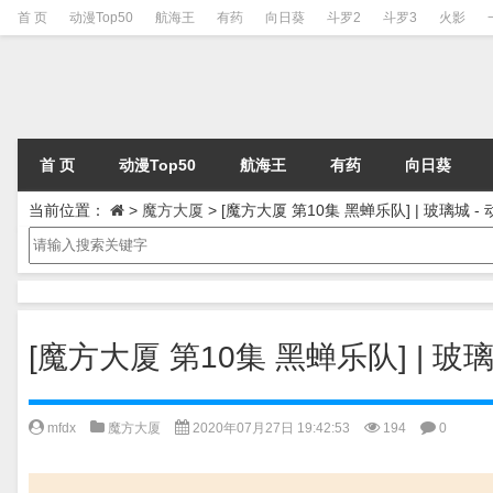
首 页
动漫Top50
航海王
有药
向日葵
斗罗2
斗罗3
火影
首 页
动漫Top50
航海王
有药
向日葵
当前位置：
>
魔方大厦
>
[魔方大厦 第10集 黑蝉乐队] | 玻璃城
[魔方大厦 第10集 黑蝉乐队] | 
mfdx
魔方大厦
2020年07月27日 19:42:53
194
0