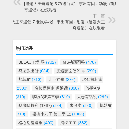
[邋遢大王奇遇记 5 巧遇白鼠] | 事出有因 - 动漫《邋遢大王
奇遇记》在线观看
下一篇
[邋遢大王奇遇记 7 老鼠学校] | 事出有因 - 动漫《邋遢大王
奇遇记》在线观看
热门动漫
BLEACH 境·界
(732)
MS动画图鉴
(478)
乌龙派出所
(634)
光速蒙面侠21号
(290)
加菲猫
(710)
北斗神拳
(294)
名侦探柯南
(2900)
名侦探柯南 普通话
(860)
哆啦A梦
(310)
哆啦A梦第三季
(310)
大志有话说
(299)
忍者哈特利 (1987)
(344)
未分类
(349)
机器猫
(310)
樱桃小丸子 第二季 上
(1908)
橙心动漫速报
(400)
海绵宝宝
(332)