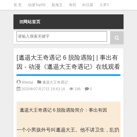
首 页
动漫Top50
航海王
有药
向日葵
斗罗2
斗罗3
火影
一拳超人
柯南
阴阳师
节目清单
网站首页
[邋遢大王奇遇记 6 脱险遇险] | 事出有
因 - 动漫《邋遢大王奇遇记》在线观看
ltdwqyj
邋遢大王奇遇记
2020年07月27日 19:43:16
196
0
邋遢大王奇遇记 6 脱险遇险简介：事出有因
一个小男孩外号叫邋遢大王。他不讲卫生，乱扔