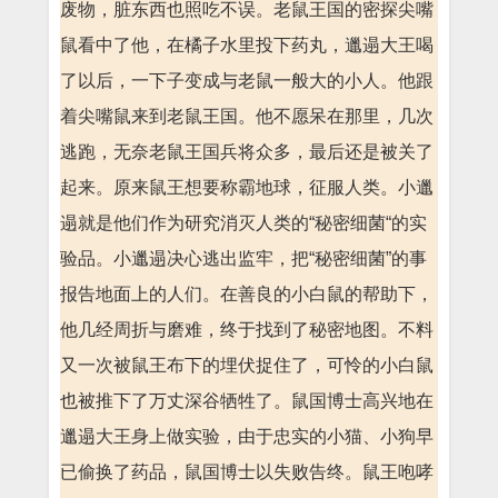
废物，脏东西也照吃不误。老鼠王国的密探尖嘴
鼠看中了他，在橘子水里投下药丸，邋遢大王喝
了以后，一下子变成与老鼠一般大的小人。他跟
着尖嘴鼠来到老鼠王国。他不愿呆在那里，几次
逃跑，无奈老鼠王国兵将众多，最后还是被关了
起来。原来鼠王想要称霸地球，征服人类。小邋
遢就是他们作为研究消灭人类的“秘密细菌“的实
验品。小邋遢决心逃出监牢，把“秘密细菌”的事
报告地面上的人们。在善良的小白鼠的帮助下，
他几经周折与磨难，终于找到了秘密地图。不料
又一次被鼠王布下的埋伏捉住了，可怜的小白鼠
也被推下了万丈深谷牺牲了。鼠国博士高兴地在
邋遢大王身上做实验，由于忠实的小猫、小狗早
已偷换了药品，鼠国博士以失败告终。鼠王咆哮