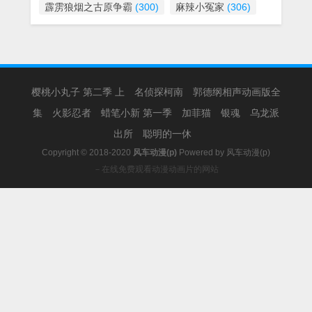
霹雳狼烟之古原争霸
(300)
麻辣小冤家
(306)
樱桃小丸子 第二季 上
名侦探柯南
郭德纲相声动画版全
集
火影忍者
蜡笔小新 第一季
加菲猫
银魂
乌龙派
出所
聪明的一休
Copyright © 2018-2020
风车动漫(p)
Powered by
风车动漫(p)
－在线免费观看动漫动画片的网站