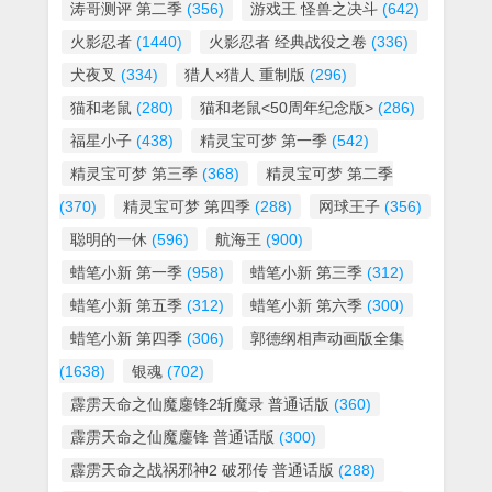
涛哥测评 第二季
(356)
游戏王 怪兽之决斗
(642)
火影忍者
(1440)
火影忍者 经典战役之卷
(336)
犬夜叉
(334)
猎人×猎人 重制版
(296)
猫和老鼠
(280)
猫和老鼠<50周年纪念版>
(286)
福星小子
(438)
精灵宝可梦 第一季
(542)
精灵宝可梦 第三季
(368)
精灵宝可梦 第二季
(370)
精灵宝可梦 第四季
(288)
网球王子
(356)
聪明的一休
(596)
航海王
(900)
蜡笔小新 第一季
(958)
蜡笔小新 第三季
(312)
蜡笔小新 第五季
(312)
蜡笔小新 第六季
(300)
蜡笔小新 第四季
(306)
郭德纲相声动画版全集
(1638)
银魂
(702)
霹雳天命之仙魔鏖锋2斩魔录 普通话版
(360)
霹雳天命之仙魔鏖锋 普通话版
(300)
霹雳天命之战祸邪神2 破邪传 普通话版
(288)