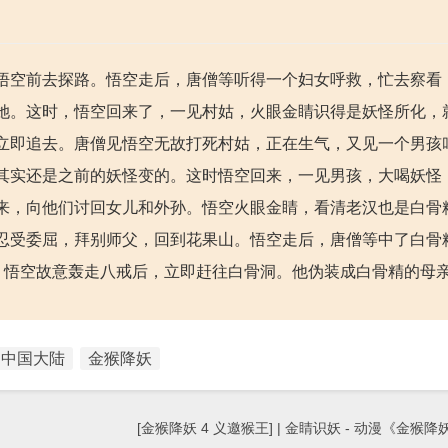
悟空前去探路。悟空走后，唐僧等听得一个妇女呼救，忙去察看
她。这时，悟空回来了，一见村姑，火眼金睛识得是妖怪所化，
立即追去。唐僧见悟空无故打死村姑，正在生气，又见一个男孩
其实还是之前的妖怪变的。这时悟空回来，一见男孩，大喝妖怪
来，向他们讨回女儿和外孙。悟空火眼金睛，看清老汉也是白骨
忍受委屈，拜别师父，回到花果山。悟空走后，唐僧等中了白骨
空。悟空故意轰走八戒后，立即赶往白骨洞。他伪装成白骨精的母
中国大陆
金猴降妖
[金猴降妖 4 义邀猴王] | 金睛识妖 - 动漫《金猴