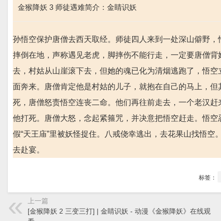
金猴降妖 3 师徒遇难简介：金睛识妖
孙悟空保护唐僧去西天取经。师徒四人来到一处深山僻野，
摔倒在地，声称遇见老虎，脚摔伤不能行走，一定要唐僧背
去，村姑从山崖滚下去，但她的魂已化为清烟逃跑了，悟空
面奔来。唐僧肯定他是村姑的儿子，就抱在自己的马上，但
死，唐僧怒责悟空连丧二命。他们再往前走去，一个老汉赶
他打死。唐僧大怒，念起紧箍咒，并决意把悟空赶走。悟空
假“天王庙”里被妖怪捉住。八戒侥幸逃出，去花果山找悟
去赴宴。
标签：
上一篇
[金猴降妖 2 三变三打] | 金睛识妖 - 动漫《金猴降妖》在线观