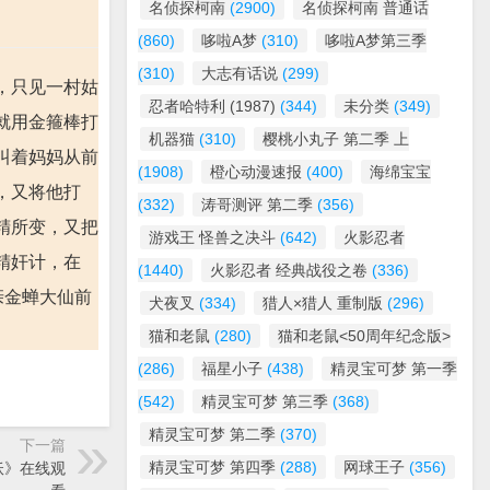
名侦探柯南
(2900)
名侦探柯南 普通话
(860)
哆啦A梦
(310)
哆啦A梦第三季
(310)
大志有话说
(299)
，只见一村姑
忍者哈特利 (1987)
(344)
未分类
(349)
就用金箍棒打
机器猫
(310)
樱桃小丸子 第二季 上
叫着妈妈从前
(1908)
橙心动漫速报
(400)
海绵宝宝
，又将他打
(332)
涛哥测评 第二季
(356)
精所变，又把
游戏王 怪兽之决斗
(642)
火影忍者
精奸计，在
(1440)
火影忍者 经典战役之卷
(336)
亲金蝉大仙前
犬夜叉
(334)
猎人×猎人 重制版
(296)
猫和老鼠
(280)
猫和老鼠<50周年纪念版>
(286)
福星小子
(438)
精灵宝可梦 第一季
(542)
精灵宝可梦 第三季
(368)
精灵宝可梦 第二季
(370)
下一篇
精灵宝可梦 第四季
(288)
网球王子
(356)
降妖》在线观