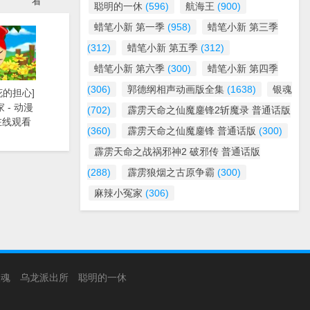
看
聪明的一休
(596)
航海王
(900)
蜡笔小新 第一季
(958)
蜡笔小新 第三季
(312)
蜡笔小新 第五季
(312)
蜡笔小新 第六季
(300)
蜡笔小新 第四季
(306)
郭德纲相声动画版全集
(1638)
银魂
花的担心]
 - 动漫
(702)
霹雳天命之仙魔鏖锋2斩魔录 普通话版
在线观看
(360)
霹雳天命之仙魔鏖锋 普通话版
(300)
霹雳天命之战祸邪神2 破邪传 普通话版
(288)
霹雳狼烟之古原争霸
(300)
麻辣小冤家
(306)
银魂
乌龙派出所
聪明的一休