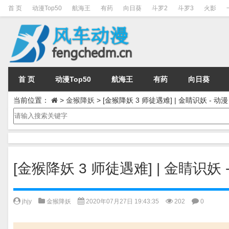
首 页
动漫Top50
航海王
有药
向日葵
斗罗2
斗罗3
火影
首 页
动漫Top50
航海王
有药
向日葵
当前位置：
>
金猴降妖
>
[金猴降妖 3 师徒遇难] | 金睛识妖 -
[金猴降妖 3 师徒遇难] | 金睛识
jhjy
金猴降妖
2020年07月27日 19:43:35
202
0