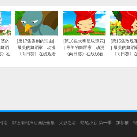
夸奖的
[第17集迟到的理由] |
[第16集大明星玫瑰花]
[第15集玫瑰
的舞蹈
最美的舞蹈家 - 动漫
| 最美的舞蹈家 - 动漫
| 最美的舞蹈家
葵》在
《向日葵》在线观看
《向日葵》在线观看
《向日葵》
柯南
郭德纲相声动画版全集
火影忍者
蜡笔小新 第一季
加菲猫