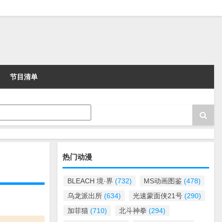
节目清单
热门动漫
BLEACH 境·界
(732)
MS动画图鉴
(478)
乌龙派出所
(634)
光速蒙面侠21号
(290)
加菲猫
(710)
北斗神拳
(294)