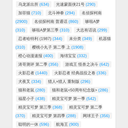
乌龙派出所
(634)
光速蒙面侠21号
(290)
加菲猫
(710)
北斗神拳
(294)
名侦探柯南
(2900)
名侦探柯南 普通话
(860)
哆啦A梦
(310)
哆啦A梦第三季
(310)
大志有话说
(299)
忍者哈特利 (1987)
(344)
未分类
(349)
机器猫
(310)
樱桃小丸子 第二季 上
(1908)
橙心动漫速报
(400)
海绵宝宝
(332)
涛哥测评 第二季
(356)
游戏王 怪兽之决斗
(642)
火影忍者
(1440)
火影忍者 经典战役之卷
(336)
犬夜叉
(334)
猎人×猎人 重制版
(296)
猫和老鼠
(280)
猫和老鼠<50周年纪念版>
(286)
福星小子
(438)
精灵宝可梦 第一季
(542)
精灵宝可梦 第三季
(368)
精灵宝可梦 第二季
(370)
精灵宝可梦 第四季
(288)
网球王子
(356)
聪明的一休
(596)
航海王
(900)