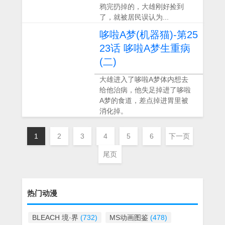
鸦完扔掉的，大雄刚好捡到
了，就被居民误认为...
哆啦A梦(机器猫)-第25
23话 哆啦A梦生重病
(二)
大雄进入了哆啦A梦体内想去
给他治病，他失足掉进了哆啦
A梦的食道，差点掉进胃里被
消化掉。
1
2
3
4
5
6
下一页
尾页
热门动漫
BLEACH 境·界
(732)
MS动画图鉴
(478)