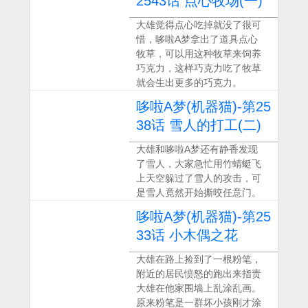
2543话 点心牧场(一)
大雄觉得点心吃掉就没了很可
惜，哆啦A梦拿出了道具点心
牧草，可以用这种牧草来饲养
巧克力，这样巧克力吃了牧草
就会生出更多的巧克力。
哆啦A梦(机器猫)-第25
38话 雪人的打工(二)
大雄和哆啦A梦还有静香发现
了雪人，大家急忙用竹蜻蜓飞
上天空躲过了雪人的攻击，可
是雪人竟然开始撕咬任意门。
哆啦A梦(机器猫)-第25
33话 小木偶之花
大雄在路上捡到了一根粉笔，
附近的居民愤怒的跑出来指责
大雄在他家围墙上乱涂乱画。
原来粉笔是一群坏小孩刚才涂