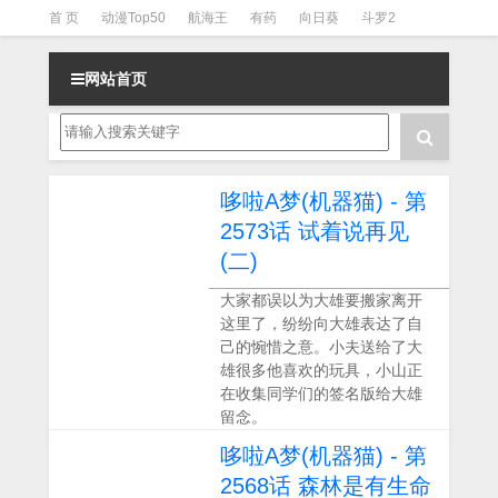
首 页
动漫Top50
航海王
有药
向日葵
斗罗2
斗罗3
火影
一拳超人
柯南
阴阳师
节目清单
网站首页
哆啦A梦(机器猫) - 第
2573话 试着说再见
(二)
大家都误以为大雄要搬家离开
这里了，纷纷向大雄表达了自
己的惋惜之意。小夫送给了大
雄很多他喜欢的玩具，小山正
在收集同学们的签名版给大雄
留念。
哆啦A梦(机器猫) - 第
2568话 森林是有生命