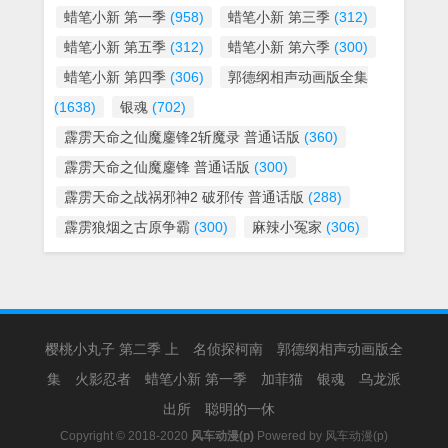
蜡笔小新 第一季
(958)
蜡笔小新 第三季
(312)
蜡笔小新 第五季
(312)
蜡笔小新 第六季
(300)
蜡笔小新 第四季
(306)
郭德纲相声动画版全集
(1638)
银魂
(702)
霹雳天命之仙魔鏖锋2斩魔录 普通话版
(360)
霹雳天命之仙魔鏖锋 普通话版
(300)
霹雳天命之战祸邪神2 破邪传 普通话版
(288)
霹雳狼烟之古原争霸
(300)
麻辣小冤家
(306)
樱桃小丸子 第二季 上
名侦探柯南
郭德纲相声动画版全
集
火影忍者
蜡笔小新 第一季
加菲猫
银魂
乌龙派
出所
聪明的一休
Copyright © 2018-2020
风车动漫(p)
Powered by
风车动漫(p)