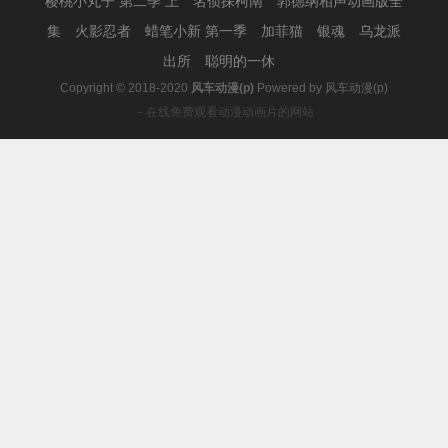
樱桃小丸子 第二季 上
名侦探柯南
郭德纲相声动画版全
集
火影忍者
蜡笔小新 第一季
加菲猫
银魂
乌龙派
出所
聪明的一休
Copyright © 2018-2020
风车动漫(p)
Powered by
风车动漫(p)
－在线免费观看动漫动画片的网站