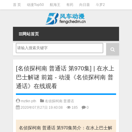
首 页
动漫Top50
航海王
有药
向日葵
斗罗2
斗罗3
火影
一拳超人
柯南
阴阳师
节目清单
网站首页
[名侦探柯南 普通话 第970集] | 在水上
巴士解谜 前篇 - 动漫《名侦探柯南 普
通话》在线观看
mztkn pth
名侦探柯南 普通话
2020年07月27日 19:40:08
185
0
名侦探柯南 普通话 第970集简介：在水上巴士解