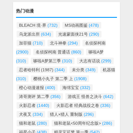
热门动漫
BLEACH 境·界
(732)
MS动画图鉴
(478)
乌龙派出所
(634)
光速蒙面侠21号
(290)
加菲猫
(710)
北斗神拳
(294)
名侦探柯南
(2900)
名侦探柯南 普通话
(860)
哆啦A梦
(310)
哆啦A梦第三季
(310)
大志有话说
(299)
忍者哈特利 (1987)
(344)
未分类
(349)
机器猫
(310)
樱桃小丸子 第二季 上
(1908)
橙心动漫速报
(400)
海绵宝宝
(332)
涛哥测评 第二季
(356)
游戏王 怪兽之决斗
(642)
火影忍者
(1440)
火影忍者 经典战役之卷
(336)
犬夜叉
(334)
猎人×猎人 重制版
(296)
猫和老鼠
(280)
猫和老鼠<50周年纪念版>
(286)
福星小子
(438)
精灵宝可梦 第一季
(542)