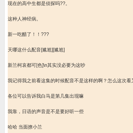
现在的高中生都是侦探吗??。
这种人神经病。
新一吃醋了！！???
天哪这什么配音[尴尬][尴尬]
新兰柯哀都可[色]\n其实没必要为这吵
我记得我之前看这集的时候配音不是这样的啊？怎么这次看
各位可以告诉我白马是第几集出现嘛
我靠，日语的声音是不是要好听一些
哈哈 当面撩小兰