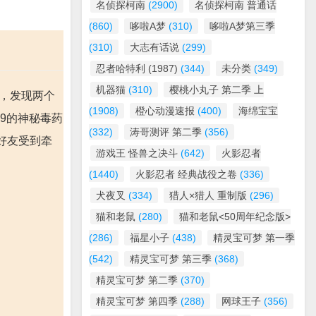
名侦探柯南
(2900)
名侦探柯南 普通话
(860)
哆啦A梦
(310)
哆啦A梦第三季
(310)
大志有话说
(299)
忍者哈特利 (1987)
(344)
未分类
(349)
机器猫
(310)
樱桃小丸子 第二季 上
时，发现两个
(1908)
橙心动漫速报
(400)
海绵宝宝
9的神秘毒药
(332)
涛哥测评 第二季
(356)
好友受到牵
游戏王 怪兽之决斗
(642)
火影忍者
(1440)
火影忍者 经典战役之卷
(336)
犬夜叉
(334)
猎人×猎人 重制版
(296)
猫和老鼠
(280)
猫和老鼠<50周年纪念版>
(286)
福星小子
(438)
精灵宝可梦 第一季
(542)
精灵宝可梦 第三季
(368)
精灵宝可梦 第二季
(370)
精灵宝可梦 第四季
(288)
网球王子
(356)