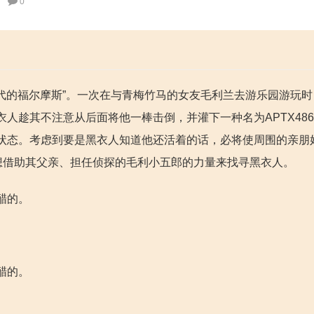
0
年代的福尔摩斯”。一次在与青梅竹马的女友毛利兰去游乐园游玩
人趁其不注意从后面将他一棒击倒，并灌下一种名为APTX486
状态。考虑到要是黑衣人知道他还活着的话，必将使周围的亲朋
想借助其父亲、担任侦探的毛利小五郎的力量来找寻黑衣人。
醋的。
醋的。