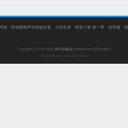
柯南
郭德纲相声动画版全集
火影忍者
蜡笔小新 第一季
加菲猫
Copyright © 2018-2020
风车动漫(p)
Powered by
风车动漫(p)
－在线免费观看动漫动画片的网站