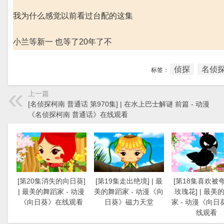
我为什么感觉以前看过台配的这集
小兰等新一 也等了20年了不
侦探
名侦探
标签：
上一篇
[名侦探柯南 普通话 第970集] | 在水上巴士解谜 前篇 - 动漫
《名侦探柯南 普通话》在线观看
[第20集消失的向日葵]
[第19集走出绝境] | 最
[第18集喜欢被
| 最美的舞蹈家 - 动漫
美的舞蹈家 - 动漫《向
玫瑰花] | 最美
《向日葵》在线观看
日葵》磁力天堂
家 - 动漫《向日
线观看