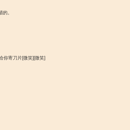
醋的。
寄刀片[微笑][微笑]