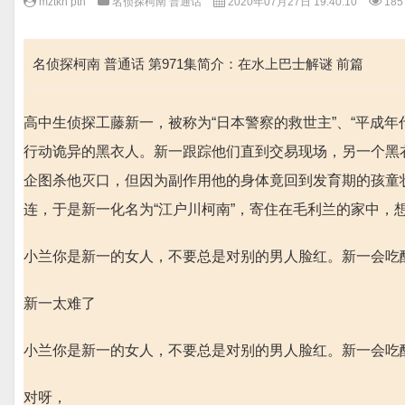
mztkn pth
名侦探柯南 普通话
2020年07月27日 19:40:10
185
名侦探柯南 普通话 第971集简介：在水上巴士解谜 前篇
高中生侦探工藤新一，被称为“日本警察的救世主”、“平成
行动诡异的黑衣人。新一跟踪他们直到交易现场，另一个黑衣
企图杀他灭口，但因为副作用他的身体竟回到发育期的孩童
连，于是新一化名为“江户川柯南”，寄住在毛利兰的家中，
小兰你是新一的女人，不要总是对别的男人脸红。新一会吃
新一太难了
小兰你是新一的女人，不要总是对别的男人脸红。新一会吃
对呀，